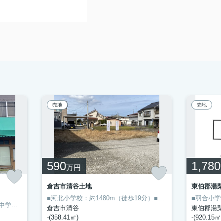
売地
売地
590
1,780
万円
倉吉市清谷土地
東伯郡湯
■河北小学校：約1480m（徒歩19分）■河北中学校：約2589m（徒歩37分）●こだわりで選びたい方におすすめ☆倉吉市エリアで住まいをお探しなら「倉吉市清谷土地」☆徒歩19分の場所に河北小学校があります☆価格590万円の土地です☆土地購入をお考えの方にイチオシの売地がこちらです☆お客様の不動産探しをスタッフがお手伝いいたしますので、質問・疑問などがあればお気軽にお問い合わせください
■醇風小学校：601ｍ(徒歩8分)■西中学校：649ｍ(徒歩9分)◎鳥取市元魚町土地：山陰本線鳥取駅にも近くて便利◎こちらの土地は前面道路6m以上です◎当社には不動産のプロフェッショナルが揃っております◎お客様のマイホームの夢を叶えるお手伝いは、当社にお任せください◎未公開情報もご用意し、お問い合わせをお待ちしております
倉吉市清谷
東伯郡湯
-(358.41㎡)
-(920.15㎡