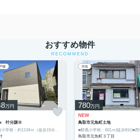
おすすめ物件
RECOMMEND
戸建
売地
48
780
万円
万円
NEW
box 叶分譲Ⅲ
鳥取市元魚町土地
■美保南小学校：約1134ｍ（徒歩15分）■南中学校：約2428ｍ（徒歩31分）足の不自由な人も楽に移動することができる平坦地です◎前面道路6m以上は確保しているので車の出し入れもラクラクです◎お客様ご自身の手で希望条件に沿った物件を見つけてくるというのは、簡単なことではありません◎それなら当社スタッフのようなプロに任せてみるのも手でしょう(#^^#)
叶
鳥取市元魚町３丁目