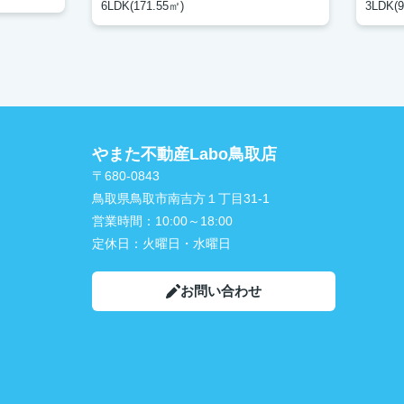
6LDK(171.55㎡)
3LDK(9
やまた不動産Labo鳥取店
〒680-0843
鳥取県鳥取市南吉方１丁目31-1
営業時間：
10:00～18:00
定休日：
火曜日・水曜日
お問い合わせ