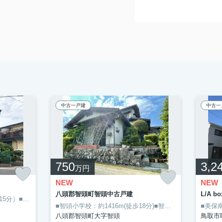
中古一戸建
中古一
750
3,2
万円
NEW
NEW
八頭郡智頭町智頭中古戸建
L/A 
■明倫小学校：約1165分（徒歩15分）■倉吉東中学校：約1208m(徒歩16分）●暮らしに便利なラ・ムー 倉吉南店(スーパー)がこちらから152mのところにあります。余裕のある朝を楽しめる、バス停から徒歩3分以内の物件。こちらは中古の戸建て物件です。住み良い環境が整っている倉吉市で新生活を始めるのであれば、当社で不動産探しを行ってください。まずはお問い合わせからお待ちしております。
■智頭小学校：約1416m(徒歩18分)■智頭中学校：約1450ｍ(徒歩19分)◎こだわりポイント満載の八頭郡智頭町 中古戸建◎智頭病院の目の前に立地◎電動シャッター付車庫で雪の時も安心！不動産探しで重視しているポイントを、当社にお聞かせください！当社は数多くの不動産情報を取り扱っております！ぜひ当社の利用をご検討ください
八頭郡智頭町大字智頭
鳥取市