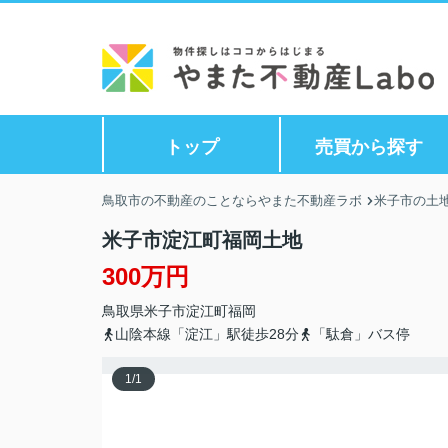
トップ
売買から探す
鳥取市の不動産のことならやまた不動産ラボ
米子市の土地
米子市淀江町福岡土地
300万円
鳥取県
米子市
淀江町福岡
山陰本線「淀江」駅徒歩28分
「駄倉」バス停
1
/
1