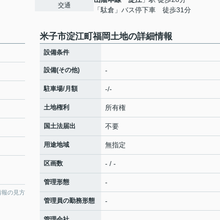
交通
「駄倉」バス停下車 徒歩31分
米子市淀江町福岡土地の詳細情報
設備条件
設備(その他)
-
駐車場/月額
-/-
土地権利
所有権
国土法届出
不要
用途地域
無指定
区画数
- / -
管理形態
-
情報の見方
管理員の勤務形態
-
管理会社
-