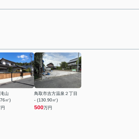
滝山
鳥取市吉方温泉２丁目
.76㎡)
- (130.90㎡)
500
万円
万円