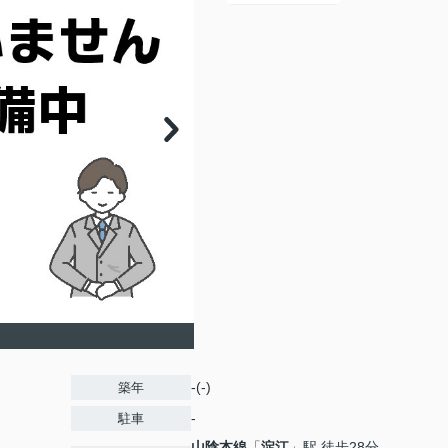
-(-)
築年
-
駐車
山陰本線
「
淀江
」駅 徒歩28分