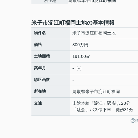
鳥取県
米子市
淀江町福岡
所在地
米子市淀江町福岡土地の基本情報
物件名
米子市淀江町福岡土地
価格
300万円
土地面積
191.00㎡
築年月
-（-）
総区画数
-
所在地
鳥取県
米子市
淀江町福岡
交通
山陰本線
「
淀江
」駅 徒歩28分
「駄倉」バス停下車 徒歩31分