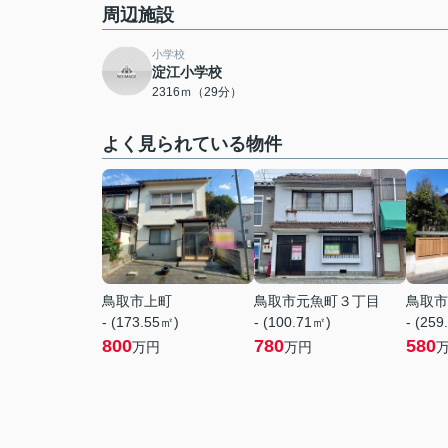
周辺施設
小学校
淀江小学校
2316ｍ（29分）
よく見られている物件
鳥取市上町
鳥取市元魚町３丁目
鳥取市
- (173.55㎡)
- (100.71㎡)
- (259
800
780
580
万円
万円