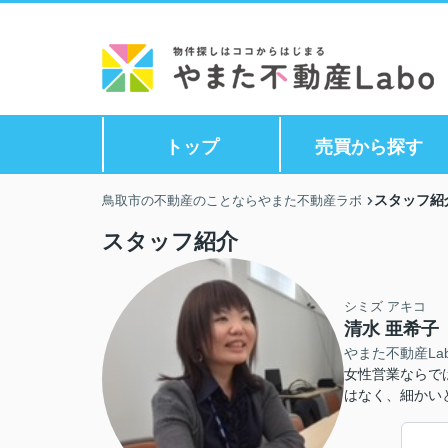
トップ
売買から探す
スタッフ紹
鳥取市の不動産のことならやまた不動産ラボ
スタッフ紹介
シミズ アキコ
清水 亜希子
やまた不動産La
女性営業ならで
はなく、細かい
真意を敏感に読
些細なことでも