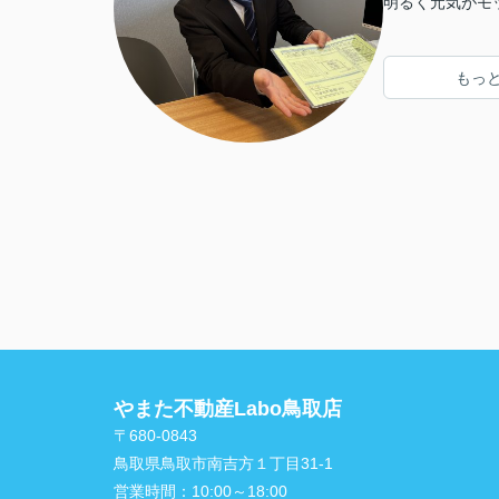
明るく元気がモ
もっ
やまた不動産Labo鳥取店
〒680-0843
鳥取県鳥取市南吉方１丁目31-1
営業時間：
10:00～18:00