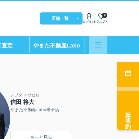
0
店舗一覧
ログイン
お気に入り
却査定
やまた不動産Labo
ノブタ マサヒロ
信田 将大
来店予約
やまた不動産Labo米子店
もっと見る