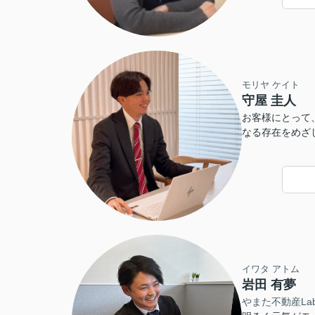
モリヤ ケイト
守屋 圭人
お客様にとって
なる存在をめざ
いります。 些
談ください。
イワタ アトム
岩田 有夢
やまた不動産La