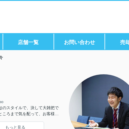
店舗一覧
お問い合わせ
売
介
bo
はのスタイルで、決して大雑把で
ところまで気を配って、お客様の
み取れるように心掛けています。
何でもお気軽にご相談ください。
もっと見る