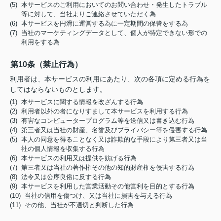
(5) 本サービスのご利用においてのお問い合わせ・発生したトラブル
等に対して、当社よりご連絡させていただく為
(6) 本サービスを円滑に運営する為に一定期間の保管をする為
(7) 当社のマーケティングデータとして、個人が特定できない形での
利用をする為
第10条（禁止行為）
利用者は、本サービスの利用にあたり、次の各項に定める行為を
してはならないものとします。
(1) 本サービスに関する情報を改ざんする行為
(2) 利用者以外の者になりすまして本サービスを利用する行為
(3) 有害なコンピュータープログラム等を送信又は書き込む行為
(4) 第三者又は当社の財産、名誉及びプライバシー等を侵害する行為
(5) 本人の同意を得ることなく又は詐欺的な手段により第三者又は当
社の個人情報を収集する行為
(6) 本サービスの利用又は提供を妨げる行為
(7) 第三者又は当社の著作権その他の知的財産権を侵害する行為
(8) 法令又は公序良俗に反する行為
(9) 本サービスを利用した営業活動その他営利を目的とする行為
(10) 当社の信用を傷つけ、又は当社に損害を与える行為
(11) その他、当社が不適切と判断した行為