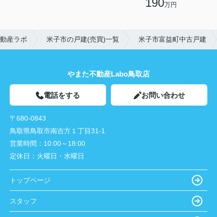
190
万円
動産ラボ
米子市の戸建(売買)一覧
米子市富益町中古戸建
やまた不動産Labo鳥取店
電話をする
お問い合わせ
〒680-0843
鳥取県鳥取市南吉方１丁目31-1
営業時間：
10:00～18:00
定休日：
火曜日・水曜日
トップページ
スタッフ