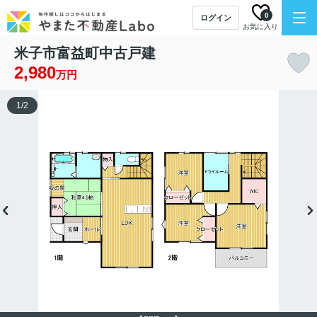
0
ログイン
お気に入り
米子市富益町中古戸建
2,980
万円
1
/
2