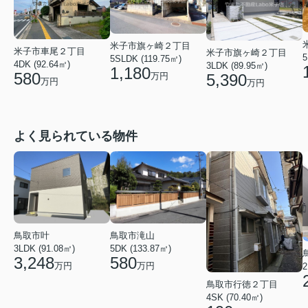
米子市旗ヶ崎２丁目
米子市車尾２丁目
米子市旗ヶ崎２丁目
5
5SLDK (119.75㎡)
4DK (92.64㎡)
3LDK (89.95㎡)
1,180
580
万円
5,390
万円
万円
よく見られている物件
鳥取市叶
鳥取市滝山
3LDK (91.08㎡)
5DK (133.87㎡)
3,248
580
万円
万円
2
鳥取市行徳２丁目
4SK (70.40㎡)