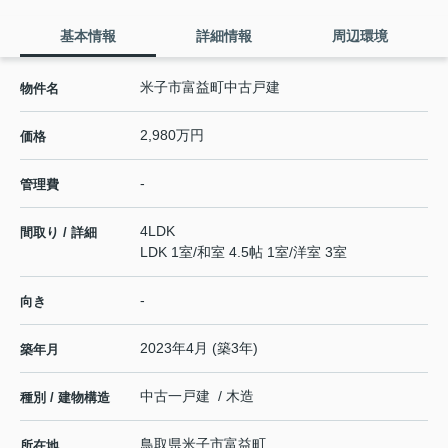
基本情報
詳細情報
周辺環境
米子市富益町中古戸建
物件名
2,980万円
価格
-
管理費
4LDK
間取り / 詳細
LDK 1室
/
和室 4.5帖 1室
/
洋室 3室
-
向き
2023年4月 (築3年)
築年月
中古一戸建 / 木造
種別 / 建物構造
鳥取県
米子市
富益町
所在地