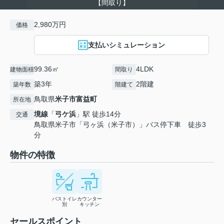
【間取り】
2,980万円
価格
支払いシミュレーション
99.36㎡
4LDK
建物面積
間取り
築3年
2階建
築年数
階建て
鳥取県
米子市
富益町
所在地
境線
「
弓ケ浜
」駅 徒歩14分
交通
鳥取県米子市「弓ヶ浜（米子市）」バス停下車 徒歩3
分
物件の特徴
バストイレ
カウンター
別
キッチン
セールスポイント