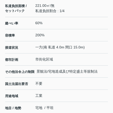
221.00㎡/無
私道負担面積 /
セットバック
私道負担割合 : 1/4
60%
建ぺい率
200%
容積率
一方(南 私道 4.0m 間口 15.0m)
接道状況
市街化区域
都市計画
景観法/宅地造成及び特定盛土等規制法
その他法令上の制限
不要
国土法届出要否
工業
用途地域
宅地 / 平坦
地目 / 地勢