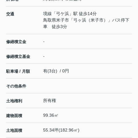
境線
「
弓ケ浜
」駅 徒歩14分
交通
鳥取県米子市「弓ヶ浜（米子市）」バス停下
車 徒歩3分
-
修繕積立金
-
修繕積立基金
有(3台) / 0円
駐車場 / 月額
その他条件
所有権
土地権利
99.36㎡
建物面積
55.34坪(182.96㎡)
土地面積