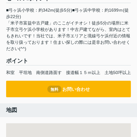
■弓ヶ浜小学校：約342m(徒歩5分)■弓ヶ浜中学校：約1699ｍ(徒
歩22分)
「米子市富益中古戸建」のここがイチオシ！徒歩5分の場所に米
子市立弓ケ浜小学校があります！中古戸建てながら、室内はとて
もきれいです！当社では、米子市エリアと境線弓ケ浜付近の情報
を取り扱っております！住まい探しの際には是非お問い合わせく
ださい(^^)
ポイント
和室
平坦地
南側道路面す
接道幅１５ｍ以上
土地50坪以上
お問い合わせ
無料
地図