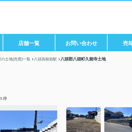
店舗一覧
お問い合わせ
売
八頭郡八頭町久能寺土地
の土地(売買)一覧
八頭高校前駅
ス停