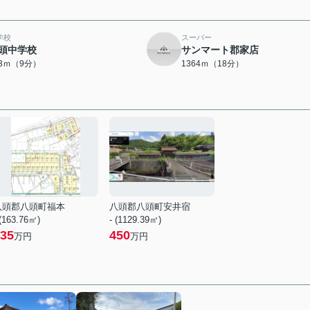
学校
スーパー
頭中学校
サンマート郡家店
03ｍ（9分）
1364ｍ（18分）
八頭郡八頭町福本
八頭郡八頭町安井宿
 (163.76㎡)
- (1129.39㎡)
35
450
万円
万円