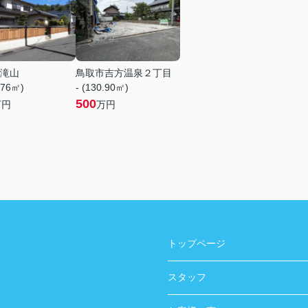
滝山
鳥取市吉方温泉２丁目
.76㎡)
- (130.90㎡)
500
万円
万円
トップページ
スタッフ