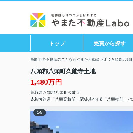
トップ
売買から探す
鳥取市の不動産のことならやまた不動産ラボ
八頭郡八頭町
八頭郡八頭町久能寺土地
1,480万円
鳥取県
八頭郡八頭町
久能寺
若桜鉄道「八頭高校前」駅徒歩4分
「八頭校前」バ
1
/
5