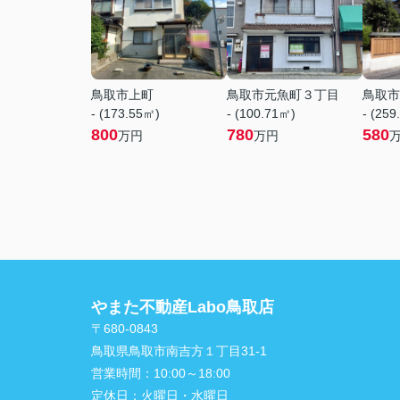
鳥取市上町
鳥取市元魚町３丁目
鳥取市
- (173.55㎡)
- (100.71㎡)
- (259
800
780
580
万円
万円
やまた不動産Labo鳥取店
〒680-0843
鳥取県鳥取市南吉方１丁目31-1
営業時間：
10:00～18:00
定休日：
火曜日・水曜日