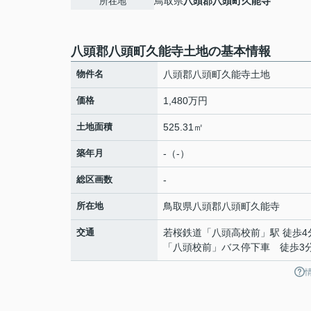
鳥取県
八頭郡八頭町
久能寺
所在地
八頭郡八頭町久能寺土地の基本情報
物件名
八頭郡八頭町久能寺土地
価格
1,480万円
土地面積
525.31㎡
築年月
-（-）
総区画数
-
所在地
鳥取県
八頭郡八頭町
久能寺
交通
若桜鉄道
「
八頭高校前
」駅 徒歩4
「八頭校前」バス停下車 徒歩3