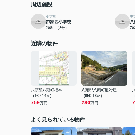
周辺施設
小学校
中
郡家西小学校
八
208ｍ（3分）
7
近隣の物件
八頭郡八頭町福本
八頭郡八頭町鍛冶屋
- (169.14㎡)
- (959.18㎡)
-
759
280
7
万円
万円
よく見られている物件