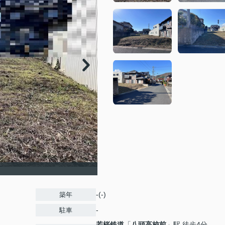
-(-)
築年
-
駐車
若桜鉄道
「
八頭高校前
」駅 徒歩4分