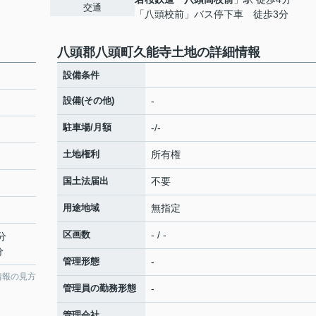
交通
「八頭校前」バス停下車 徒歩3分
八頭郡八頭町久能寺土地の詳細情報
設備条件
設備(その他)
-
駐車場/月額
-/-
土地権利
所有権
国土法届出
不要
用途地域
無指定
区画数
- / -
分
分
管理形態
-
情報の見方
管理員の勤務形態
-
管理会社
-