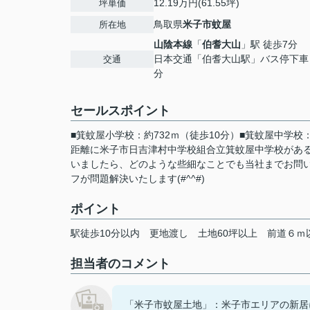
12.19万円(61.55坪)
坪単価
鳥取県
米子市
蚊屋
所在地
山陰本線
「
伯耆大山
」駅 徒歩7分
日本交通「伯耆大山駅」バス停下車
交通
分
セールスポイント
■箕蚊屋小学校：約732ｍ（徒歩10分）■箕蚊屋中学校
距離に米子市日吉津村中学校組合立箕蚊屋中学校がある
いましたら、どのような些細なことでも当社までお問
フが問題解決いたします(#^^#)
ポイント
駅徒歩10分以内
更地渡し
土地60坪以上
前道６ｍ
担当者のコメント
「米子市蚊屋土地」：米子市エリアの新居