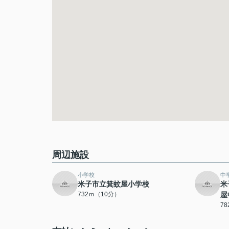
周辺施設
小学校
中
米子市立箕蚊屋小学校
米
732ｍ（10分）
屋
7