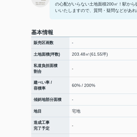
の心配がいらない土地面積200㎡！駅か
いいたしますので、質問・疑問などがあれば
基本情報
-
販売区画数
203.48㎡(61.55坪)
土地面積(坪数)
私道負担面積
-
割合
建ぺい率 /
60% / 200%
容積率
-
傾斜地部分面積
宅地
地目
造成工事
-
完了予定