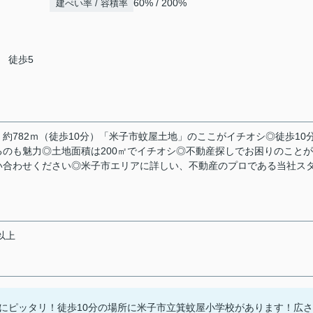
60% / 200%
建ぺい率 / 容積率
 徒歩5
：約782ｍ（徒歩10分）「米子市蚊屋土地」のここがイチオシ◎徒歩10
のも魅力◎土地面積は200㎡でイチオシ◎不動産探しでお困りのこと
い合わせください◎米子市エリアに詳しい、不動産のプロである当社ス
以上
にピッタリ！徒歩10分の場所に米子市立箕蚊屋小学校があります！広さ