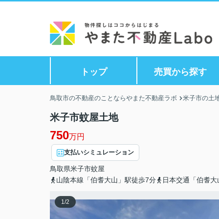
トップ
売買から探す
鳥取市の不動産のことならやまた不動産ラボ
米子市の土地
米子市蚊屋土地
750
万円
支払いシミュレーション
鳥取県
米子市
蚊屋
山陰本線「伯耆大山」駅徒歩7分
日本交通「伯耆大
1
/
2