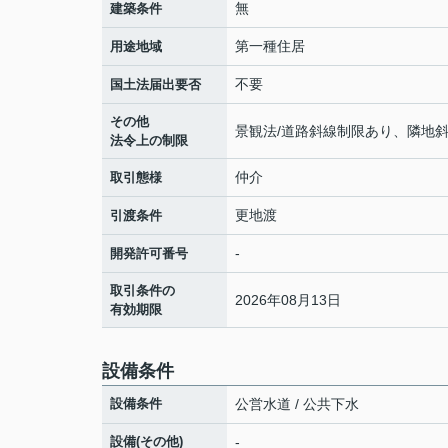
無
建築条件
第一種住居
用途地域
不要
国土法届出要否
その他
景観法/道路斜線制限あり、隣地
法令上の制限
仲介
取引態様
更地渡
引渡条件
-
開発許可番号
取引条件の
2026年08月13日
有効期限
設備条件
設備条件
公営水道 / 公共下水
設備(その他)
-