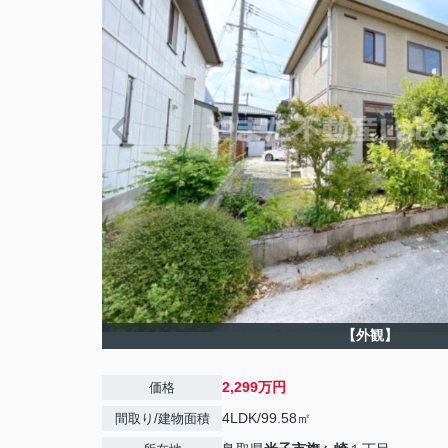
【外観】
2,299万円
価格
4LDK/99.58㎡
間取り/建物面積