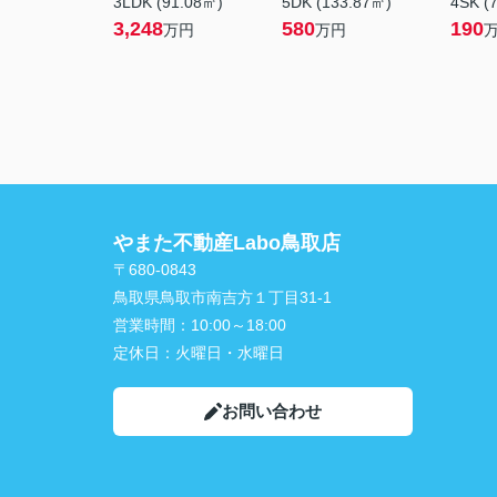
3LDK (91.08㎡)
5DK (133.87㎡)
4SK (
3,248
580
190
万円
万円
やまた不動産Labo鳥取店
〒680-0843
鳥取県鳥取市南吉方１丁目31-1
営業時間：
10:00～18:00
定休日：
火曜日・水曜日
お問い合わせ