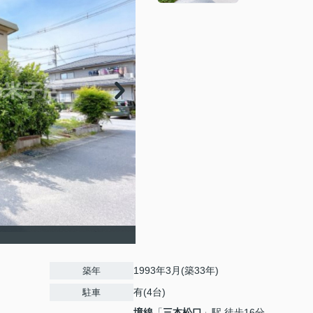
1993年3月(築33年)
築年
有(4台)
駐車
境線
「
三本松口
」駅 徒歩16分