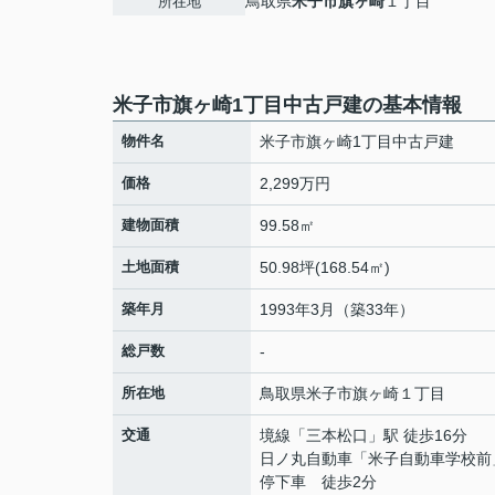
鳥取県
米子市
旗ヶ崎
１丁目
所在地
米子市旗ヶ崎1丁目中古戸建の基本情報
物件名
米子市旗ヶ崎1丁目中古戸建
価格
2,299万円
建物面積
99.58㎡
土地面積
50.98坪(168.54㎡)
築年月
1993年3月（築33年）
総戸数
-
所在地
鳥取県
米子市
旗ヶ崎
１丁目
交通
境線
「
三本松口
」駅 徒歩16分
日ノ丸自動車「米子自動車学校前
停下車 徒歩2分