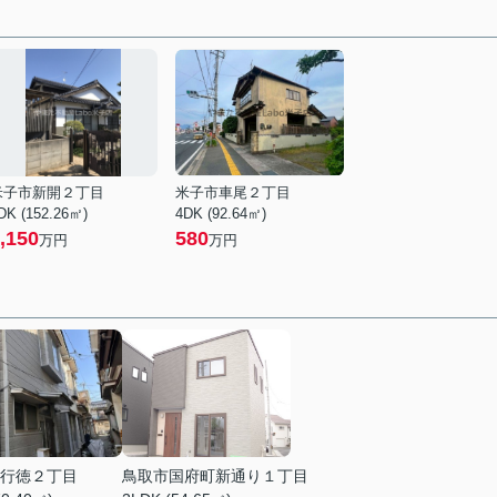
米子市新開２丁目
米子市車尾２丁目
DK (152.26㎡)
4DK (92.64㎡)
,150
580
万円
万円
行徳２丁目
鳥取市国府町新通り１丁目