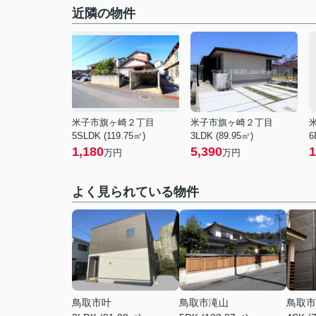
近隣の物件
米子市旗ヶ崎２丁目
米子市旗ヶ崎２丁目
5SLDK (119.75㎡)
3LDK (89.95㎡)
6
1,180
5,390
1
万円
万円
よく見られている物件
鳥取市叶
鳥取市滝山
鳥取市