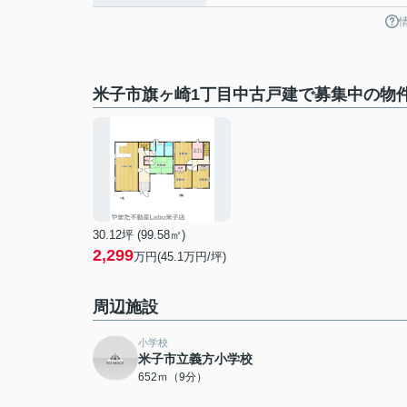
米子市旗ヶ崎1丁目中古戸建で募集中の物
30.12坪 (99.58㎡)
2,299
万円(45.1万円/坪)
周辺施設
小学校
米子市立義方小学校
652ｍ（9分）