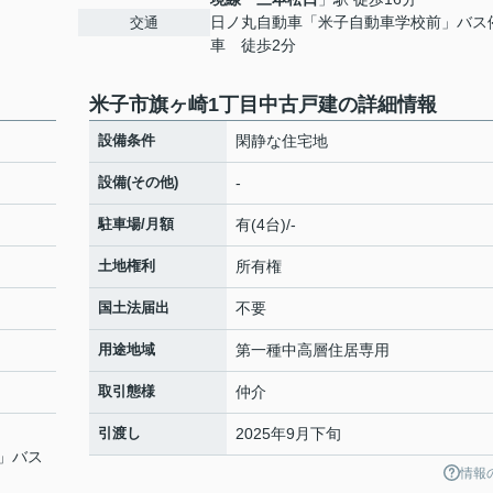
日ノ丸自動車「米子自動車学校前」バス
交通
車 徒歩2分
米子市旗ヶ崎1丁目中古戸建の詳細情報
設備条件
閑静な住宅地
設備(その他)
-
駐車場/月額
有(4台)/-
土地権利
所有権
国土法届出
不要
用途地域
第一種中高層住居専用
取引態様
仲介
引渡し
2025年9月下旬
」バス
情報