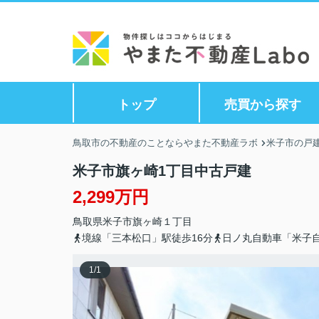
トップ
売買から探す
鳥取市の不動産のことならやまた不動産ラボ
米子市の戸建
米子市旗ヶ崎1丁目中古戸建
2,299万円
鳥取県
米子市
旗ヶ崎
１丁目
境線「三本松口」駅徒歩16分
日ノ丸自動車「米子
1
/
1