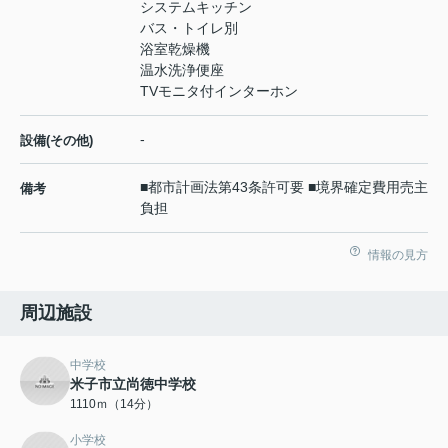
システムキッチン
バス・トイレ別
浴室乾燥機
温水洗浄便座
TVモニタ付インターホン
-
設備(その他)
■都市計画法第43条許可要 ■境界確定費用売主
備考
負担
情報の見方
周辺施設
中学校
米子市立尚徳中学校
1110ｍ（14分）
小学校