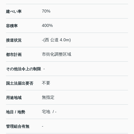
70%
建ぺい率
400%
容積率
-(西 公道 4.0m)
接道状況
市街化調整区域
都市計画
-
その他法令上の制限
不要
国土法届出要否
無指定
用途地域
宅地 / -
地目 / 地勢
-
管理組合有無