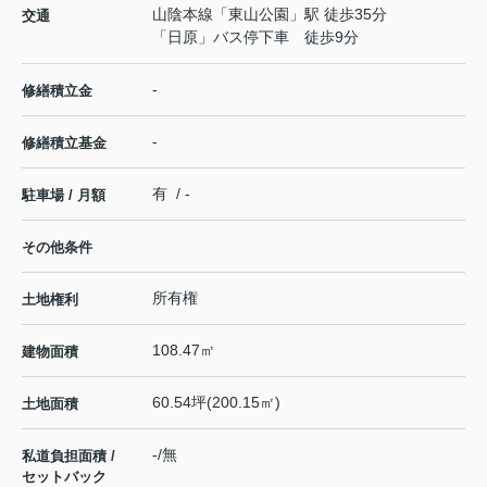
山陰本線
「
東山公園
」駅 徒歩35分
交通
「日原」バス停下車 徒歩9分
-
修繕積立金
-
修繕積立基金
有 / -
駐車場 / 月額
その他条件
所有権
土地権利
108.47㎡
建物面積
60.54坪(200.15㎡)
土地面積
-/無
私道負担面積 /
セットバック