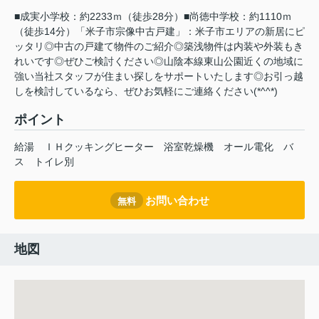
■成実小学校：約2233ｍ（徒歩28分）■尚徳中学校：約1110ｍ
（徒歩14分）「米子市宗像中古戸建」：米子市エリアの新居にピ
ッタリ◎中古の戸建て物件のご紹介◎築浅物件は内装や外装もき
れいです◎ぜひご検討ください◎山陰本線東山公園近くの地域に
強い当社スタッフが住まい探しをサポートいたします◎お引っ越
しを検討しているなら、ぜひお気軽にご連絡ください(*^^*)
ポイント
給湯
ＩＨクッキングヒーター
浴室乾燥機
オール電化
バ
ス
トイレ別
お問い合わせ
無料
地図