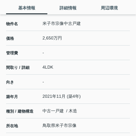
基本情報
詳細情報
周辺環境
米子市宗像中古戸建
物件名
2,650万円
価格
-
管理費
4LDK
間取り / 詳細
-
向き
2021年11月 (築4年)
築年月
中古一戸建 / 木造
種別 / 建物構造
鳥取県
米子市
宗像
所在地