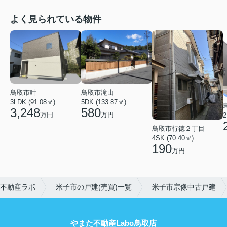
よく見られている物件
鳥取市叶
鳥取市滝山
3LDK (91.08㎡)
5DK (133.87㎡)
3,248
580
万円
万円
2
鳥取市行徳２丁目
4SK (70.40㎡)
190
万円
不動産ラボ
米子市の戸建(売買)一覧
米子市宗像中古戸建
やまた不動産Labo鳥取店