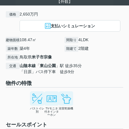
【外観】
2,650万円
価格
支払いシミュレーション
108.47㎡
4LDK
建物面積
間取り
築4年
2階建
築年数
階建て
鳥取県
米子市
宗像
所在地
山陰本線
「
東山公園
」駅 徒歩35分
交通
「日原」バス停下車 徒歩9分
物件の特徴
バストイレ
TVモニタ
浴室乾燥機
別
付きインタ
ーホン
セールスポイント