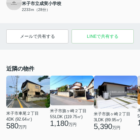
米子市立成実小学校
2233ｍ（28分）
メールで共有する
LINEで共有する
近隣の物件
米子市旗ヶ崎２丁目
米子市車尾２丁目
米子市旗ヶ崎２丁目
5
5SLDK (119.75㎡)
4DK (92.64㎡)
3LDK (89.95㎡)
1,180
580
万円
5,390
万円
万円