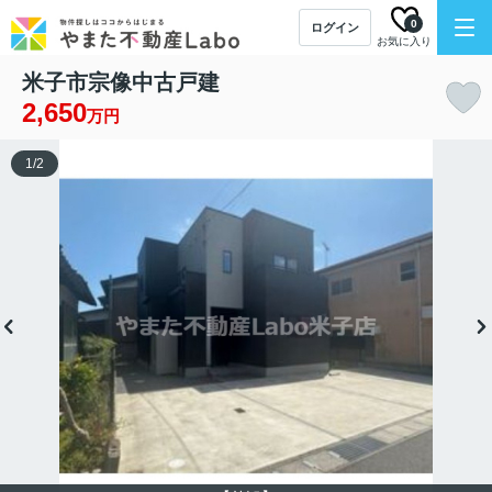
0
ログイン
お気に入り
米子市宗像中古戸建
2,650
万円
1
/
2