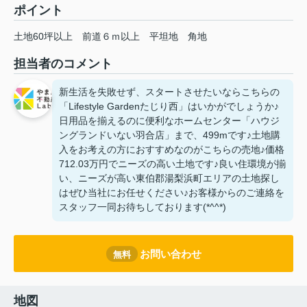
ポイント
土地60坪以上
前道６ｍ以上
平坦地
角地
担当者のコメント
新生活を失敗せず、スタートさせたいならこちらの
「Lifestyle Gardenたじり西」はいかがでしょうか♪
日用品を揃えるのに便利なホームセンター「ハウジ
ングランドいない羽合店」まで、499mです♪土地購
入をお考えの方におすすめなのがこちらの売地♪価格
712.03万円でニーズの高い土地です♪良い住環境が揃
い、ニーズが高い東伯郡湯梨浜町エリアの土地探し
はぜひ当社にお任せください♪お客様からのご連絡を
スタッフ一同お待ちしております(*^^*)
お問い合わせ
無料
地図