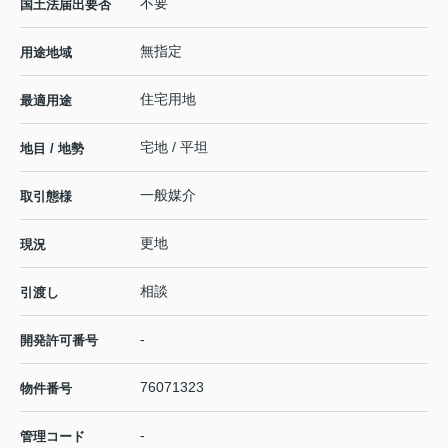
不要
国土法届出要否
無指定
用途地域
住宅用地
最適用途
宅地 / 平坦
地目 / 地勢
一般媒介
取引態様
更地
現況
相談
引渡し
-
開発許可番号
76071323
物件番号
-
管理コード