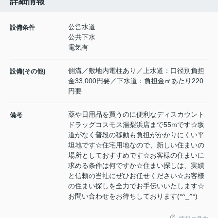
詳細情報
公営水道
設備条件
公共下水
電気有
側溝／敷地内電柱あり／上水道：口径別負担
設備(その他)
金33,000円要／下水道：負担金㎡あたり220
円要
薬や日用品を買うのに便利なディスカウント
備考
ドラッグコスモス湯梨浜店まで55mです☆坂
道がなく普段の移動も負担がかかりにくい平
坦地です☆住宅用地なので、新しい住まいの
場所としておすすめです☆お客様の住まいに
求める条件は何ですか☆住まい探しは、実績
と信頼の当社にぜひお任せください☆お客様
の住まい探しを全力でお手伝いいたします☆
お問い合わせをお待ちしております(*^_^*)