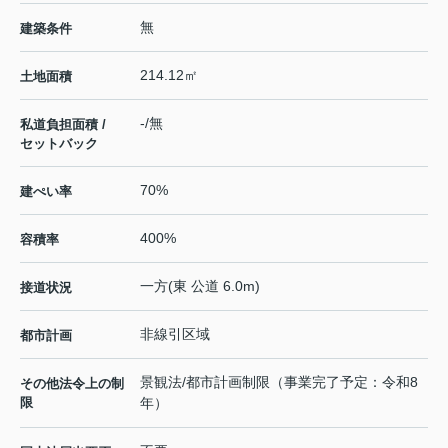
無
建築条件
214.12㎡
土地面積
-/無
私道負担面積 /
セットバック
70%
建ぺい率
400%
容積率
一方(東 公道 6.0m)
接道状況
非線引区域
都市計画
景観法/都市計画制限（事業完了予定：令和8
その他法令上の制
限
年）