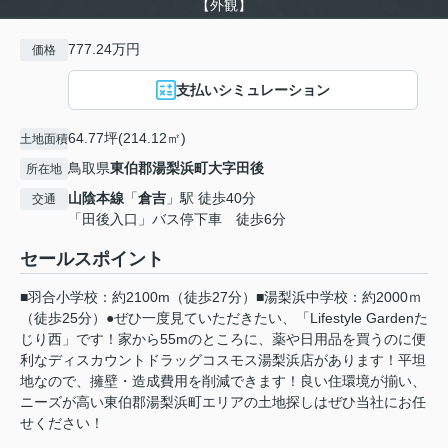
【外観】
777.24万円
価格
支払いシミュレーション
64.77坪(214.12㎡)
土地面積
鳥取県
東伯郡湯梨浜町
大字田後
所在地
山陰本線
「
倉吉
」駅 徒歩40分
交通
「田後入口」バス停下車 徒歩6分
セールスポイント
■羽合小学校：約2100m（徒歩27分）■湯梨浜中学校：約2000ｍ
（徒歩25分）●ぜひ一度見ていただきたい、「Lifestyle Gardenた
じり西」です！家から55mのところに、薬や日用品を買うのに便
利なディスカウントドラッグコスモス湯梨浜店があります！平坦
地なので、擁壁・造成費用を削減できます！良い住環境が揃い、
ニーズが高い東伯郡湯梨浜町エリアの土地探しはぜひ当社にお任
せください！