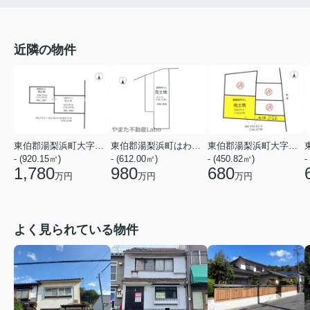
近隣の物件
東伯郡湯梨浜町はわい長瀬
東伯郡湯梨浜町大字はわい温泉
東伯郡湯梨浜町大字下浅津
- (612.00㎡)
- (920.15㎡)
- (450.82㎡)
-
980
1,780
680
万円
万円
万円
よく見られている物件