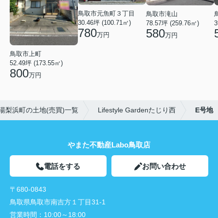
鳥取市元魚町３丁目
鳥取市滝山
30.46坪 (100.71㎡)
78.57坪 (259.76㎡)
3
780
580
万円
万円
鳥取市上町
52.49坪 (173.55㎡)
800
万円
湯梨浜町の土地(売買)一覧
Lifestyle Gardenたじり西
E号地
やまた不動産Labo鳥取店
電話をする
お問い合わせ
〒680-0843
鳥取県鳥取市南吉方１丁目31-1
営業時間：
10:00～18:00