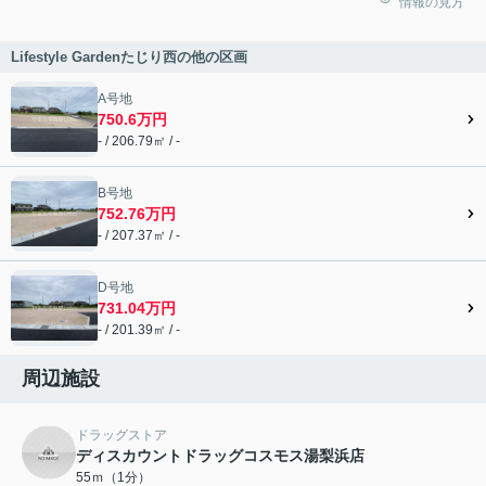
情報の見方
Lifestyle Gardenたじり西の他の区画
A号地
750.6万円
- / 206.79㎡ / -
B号地
752.76万円
- / 207.37㎡ / -
D号地
731.04万円
- / 201.39㎡ / -
周辺施設
ドラッグストア
ディスカウントドラッグコスモス湯梨浜店
55ｍ（1分）