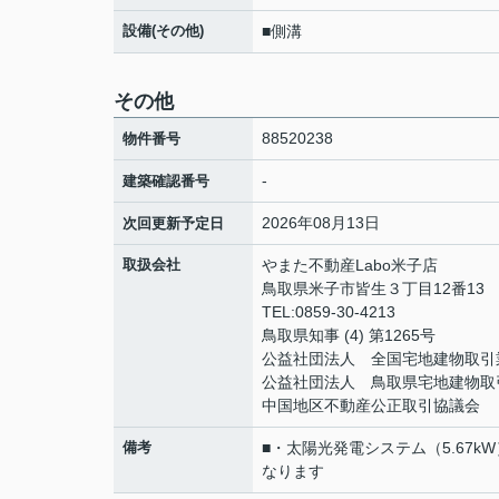
設備(その他)
■側溝
その他
88520238
物件番号
-
建築確認番号
2026年08月13日
次回更新予定日
取扱会社
やまた不動産Labo米子店
鳥取県米子市皆生３丁目12番13
TEL:0859-30-4213
鳥取県知事 (4) 第1265号
公益社団法人 全国宅地建物取引
公益社団法人 鳥取県宅地建物取
中国地区不動産公正取引協議会
備考
■・太陽光発電システム（5.67
なります