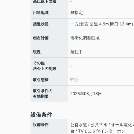
-
高圧線下面積
無指定
用途地域
一方(北西 公道 4.9m 間口 13.4m)
接道状況
市街化調整区域
都市計画
居住中
現況
その他
-
法令上の制限
仲介
取引態様
取引条件の
2026年08月13日
有効期限
設備条件
設備条件
公営水道 / 公共下水 / オール電化
台 / TVモニタ付インターホン