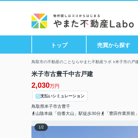
トップ
売買から探す
鳥取市の不動産のことならやまた不動産ラボ
米子市の戸建
米子市古豊千中古戸建
2,030
万円
支払いシミュレーション
鳥取県
米子市
古豊千
山陰本線「伯耆大山」駅徒歩30分
「豊田作業所前
1
/
2