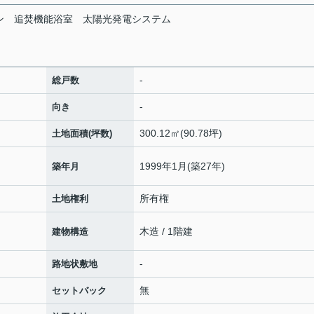
ン
追焚機能浴室
太陽光発電システム
-
総戸数
-
向き
300.12㎡(90.78坪)
土地面積(坪数)
1999年1月(築27年)
築年月
所有権
土地権利
木造 / 1階建
建物構造
-
路地状敷地
無
セットバック