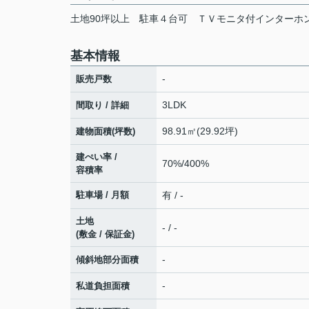
土地90坪以上
駐車４台可
ＴＶモニタ付インターホ
基本情報
-
販売戸数
3LDK
間取り / 詳細
98.91㎡(29.92坪)
建物面積(坪数)
建ぺい率 /
70%/400%
容積率
駐車場 / 月額
有 / -
土地
- / -
(敷金 / 保証金)
-
傾斜地部分面積
-
私道負担面積