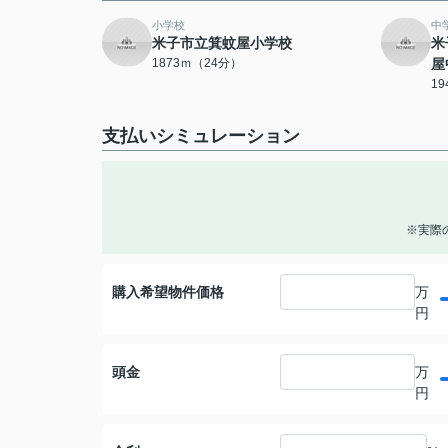
小学校
中
米子市立箕蚊屋小学校
米
1873ｍ（24分）
屋
1
支払いシミュレーション
※実際
購入希望物件価格
万
円
頭金
万
円