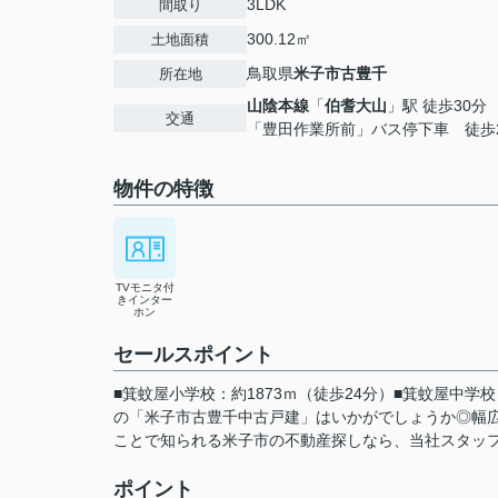
3LDK
間取り
300.12㎡
土地面積
鳥取県
米子市
古豊千
所在地
山陰本線
「
伯耆大山
」駅 徒歩30分
交通
「豊田作業所前」バス停下車 徒歩
物件の特徴
TVモニタ付
きインター
ホン
セールスポイント
■箕蚊屋小学校：約1873ｍ（徒歩24分）■箕蚊屋中学
の「米子市古豊千中古戸建」はいかがでしょうか◎幅広
ことで知られる米子市の不動産探しなら、当社スタッフ
ポイント