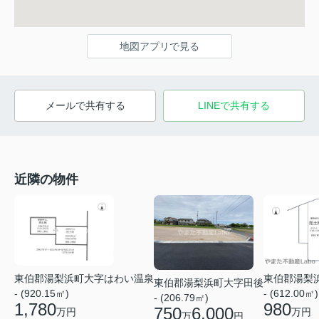
地図アプリで見る
メールで共有する
LINEで共有する
近隣の物件
東伯郡湯梨
東伯郡湯梨浜町大字はわい温泉
東伯郡湯梨浜町大字田後
- (612.00㎡)
- (920.15㎡)
- (206.79㎡)
980
1,780
750
6,000
万円
万円
万
円