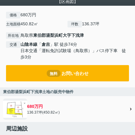
【区画図】
680万円
価格
450.82㎡
136.37坪
土地面積
坪数
鳥取県
東伯郡湯梨浜町
大字下浅津
所在地
山陰本線
「
倉吉
」駅 徒歩74分
交通
日本交通「運転免許試験場（鳥取県）」バス停下車 徒
歩3分
お問い合わせ
無料
東伯郡湯梨浜町下浅津土地の販売中物件
680万円
136.37坪(450.82㎡)
周辺施設