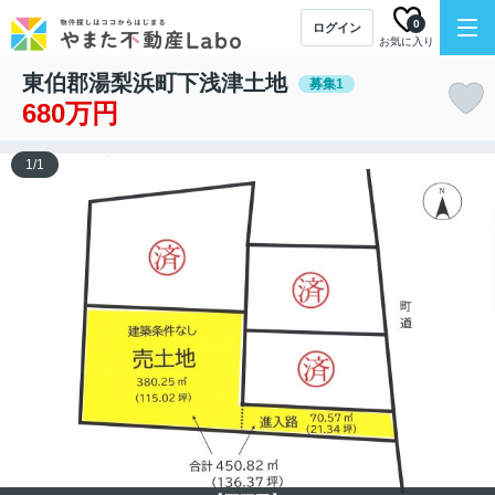
0
ログイン
お気に入り
東伯郡湯梨浜町下浅津土地
募集1
680万円
1
/
1