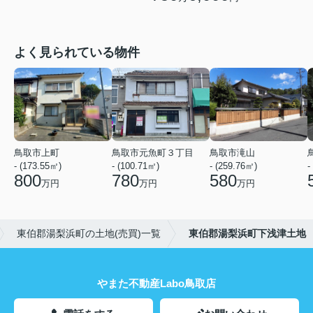
よく見られている物件
鳥取市上町
鳥取市元魚町３丁目
鳥取市滝山
- (173.55㎡)
- (100.71㎡)
- (259.76㎡)
-
800
780
580
万円
万円
万円
東伯郡湯梨浜町の土地(売買)一覧
東伯郡湯梨浜町下浅津土地
やまた不動産Labo鳥取店