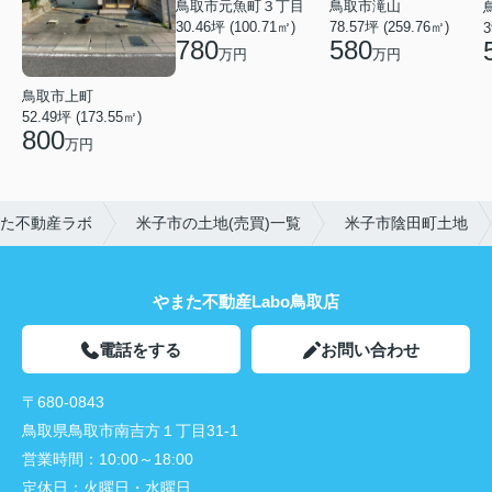
鳥取市元魚町３丁目
鳥取市滝山
30.46坪 (100.71㎡)
78.57坪 (259.76㎡)
3
780
580
万円
万円
鳥取市上町
52.49坪 (173.55㎡)
800
万円
た不動産ラボ
米子市の土地(売買)一覧
米子市陰田町土地
やまた不動産Labo鳥取店
電話をする
お問い合わせ
〒680-0843
鳥取県鳥取市南吉方１丁目31-1
営業時間：
10:00～18:00
定休日：
火曜日・水曜日