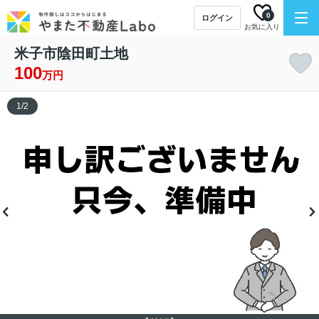
0
ログイン
お気に入り
米子市陰田町土地
100
万円
1
/
2