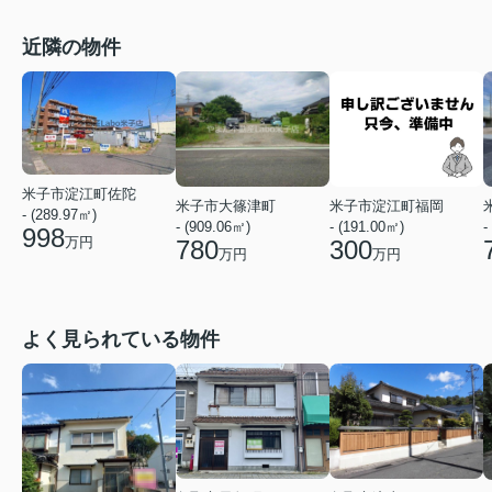
近隣の物件
米子市淀江町佐陀
米子市大篠津町
米子市淀江町福岡
- (289.97㎡)
- (909.06㎡)
- (191.00㎡)
-
998
万円
780
300
万円
万円
よく見られている物件