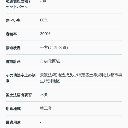
-/無
私道負担面積 /
セットバック
60%
建ぺい率
200%
容積率
一方(北西 公道)
接道状況
市街化区域
都市計画
景観法/宅地造成及び特定盛土等規制法/都市再
その他法令上の制
限
生特別地区
不要
国土法届出要否
準工業
用途地域
-
最適用途