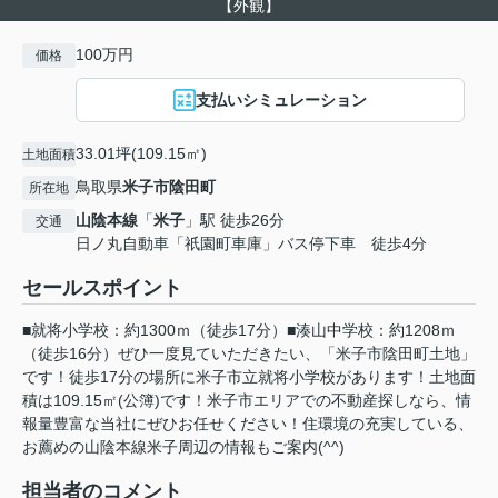
【外観】
100万円
価格
支払いシミュレーション
33.01坪(109.15㎡)
土地面積
鳥取県
米子市
陰田町
所在地
山陰本線
「
米子
」駅 徒歩26分
交通
日ノ丸自動車「祇園町車庫」バス停下車 徒歩4分
セールスポイント
■就将小学校：約1300ｍ（徒歩17分）■湊山中学校：約1208ｍ
（徒歩16分）ぜひ一度見ていただきたい、「米子市陰田町土地」
です！徒歩17分の場所に米子市立就将小学校があります！土地面
積は109.15㎡(公簿)です！米子市エリアでの不動産探しなら、情
報量豊富な当社にぜひお任せください！住環境の充実している、
お薦めの山陰本線米子周辺の情報もご案内(^^)
担当者のコメント