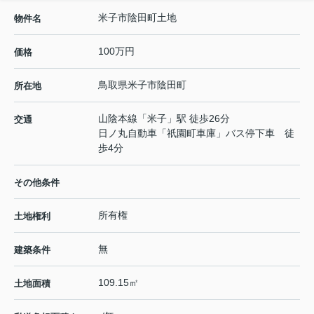
米子市陰田町土地
物件名
100万円
価格
鳥取県
米子市
陰田町
所在地
山陰本線
「
米子
」駅 徒歩26分
交通
日ノ丸自動車「祇園町車庫」バス停下車 徒
歩4分
その他条件
所有権
土地権利
無
建築条件
109.15㎡
土地面積