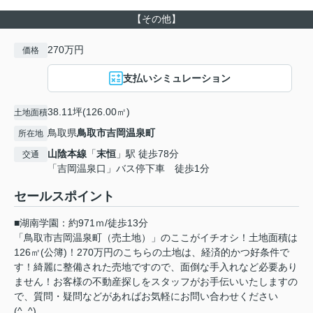
【その他】
270万円
価格
支払いシミュレーション
38.11坪(126.00㎡)
土地面積
鳥取県
鳥取市
吉岡温泉町
所在地
山陰本線
「
末恒
」駅 徒歩78分
交通
「吉岡温泉口」バス停下車 徒歩1分
セールスポイント
■湖南学園：約971ｍ/徒歩13分
「鳥取市吉岡温泉町（売土地）」のここがイチオシ！土地面積は
126㎡(公簿)！270万円のこちらの土地は、経済的かつ好条件で
す！綺麗に整備された売地ですので、面倒な手入れなど必要あり
ません！お客様の不動産探しをスタッフがお手伝いいたしますの
で、質問・疑問などがあればお気軽にお問い合わせください
(^_^)