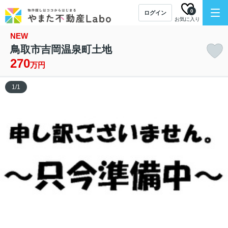
0
ログイン
お気に入り
NEW
鳥取市吉岡温泉町土地
270
万円
1
/
1