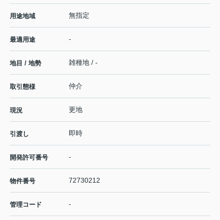
無指定
用途地域
-
最適用途
雑種地 / -
地目 / 地勢
仲介
取引態様
更地
現況
即時
引渡し
-
開発許可番号
72730212
物件番号
-
管理コード