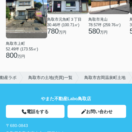
鳥取市元魚町３丁目
鳥取市滝山
30.46坪 (100.71㎡)
78.57坪 (259.76㎡)
3
780
580
万円
万円
鳥取市上町
52.49坪 (173.55㎡)
800
万円
動産ラボ
鳥取市の土地(売買)一覧
鳥取市吉岡温泉町土地
やまた不動産Labo鳥取店
電話をする
お問い合わせ
〒680-0843