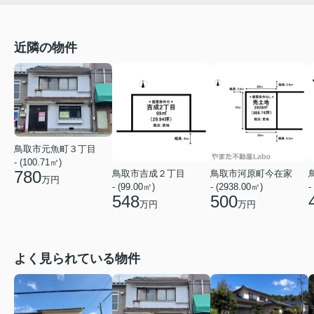
近隣の物件
鳥取市元魚町３丁目
- (100.71㎡)
780
鳥取市吉成２丁目
鳥取市河原町今在家
万円
- (99.00㎡)
- (2938.00㎡)
-
548
500
万円
万円
よく見られている物件