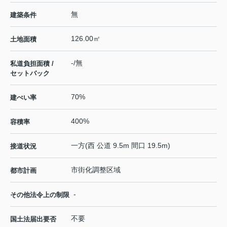
無
建築条件
126.00㎡
土地面積
-/無
私道負担面積 /
セットバック
70%
建ぺい率
400%
容積率
一方(西 公道 9.5m 間口 19.5m)
接道状況
市街化調整区域
都市計画
-
その他法令上の制限
不要
国土法届出要否