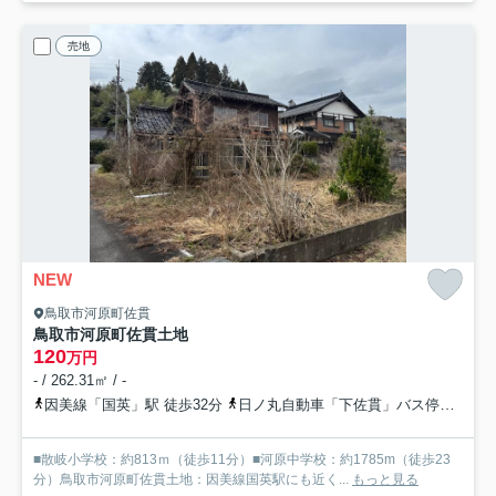
売地
NEW
鳥取市河原町佐貫
鳥取市河原町佐貫土地
120
万円
- / 262.31㎡ / -
因美線「国英」駅 徒歩32分
日ノ丸自動車「下佐貫」バス停下車 徒歩3分
■散岐小学校：約813ｍ（徒歩11分）■河原中学校：約1785m（徒歩23
分）鳥取市河原町佐貫土地：因美線国英駅にも近く...
もっと見る