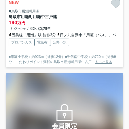
NEW
鳥取市用瀬町用瀬
鳥取市用瀬町用瀬中古戸建
190
万円
- / 72.69㎡ / 3DK /築29年
因美線「用瀬」駅 徒歩3分
日ノ丸自動車「用瀬（バス）」バス停下車 徒歩2分
プロパンガス
電気有
公共下水
■用瀬小学校：約923m（徒歩12分）■千代南中学校：約720m（徒歩9
分）こだわりポイント満載の鳥取市用瀬町用瀬中古戸...
もっと見る
会員限定