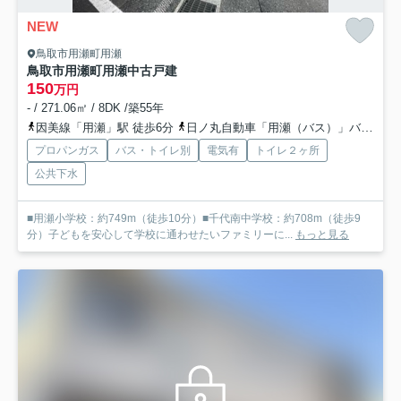
NEW
鳥取市用瀬町用瀬
鳥取市用瀬町用瀬中古戸建
150
万円
- / 271.06㎡ / 8DK /築55年
因美線「用瀬」駅 徒歩6分
日ノ丸自動車「用瀬（バス）」バス停下車 徒歩4分
プロパンガス
バス・トイレ別
電気有
トイレ２ヶ所
公共下水
■用瀬小学校：約749m（徒歩10分）■千代南中学校：約708m（徒歩9
分）子どもを安心して学校に通わせたいファミリーに...
もっと見る