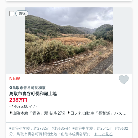
売地
NEW
鳥取市青谷町長和瀬
鳥取市青谷町長和瀬土地
238
万円
- / 4675.00㎡ / -
山陰本線「青谷」駅 徒歩27分
日ノ丸自動車「長和瀬」バス停下車 徒歩9分
■青谷小学校：約2732ｍ（徒歩35分）■青谷中学校：約2541ｍ（徒歩32
分）鳥取市青谷町長和瀬土地：山陰本線青谷駅に...
もっと見る