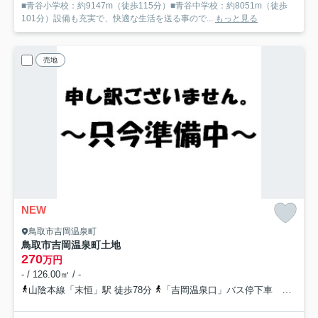
■青谷小学校：約9147m（徒歩115分）■青谷中学校：約8051m（徒歩
101分）設備も充実で、快適な生活を送る事ので...
もっと見る
売地
NEW
鳥取市吉岡温泉町
鳥取市吉岡温泉町土地
270
万円
- / 126.00㎡ / -
山陰本線「末恒」駅 徒歩78分
「吉岡温泉口」バス停下車 徒歩1分