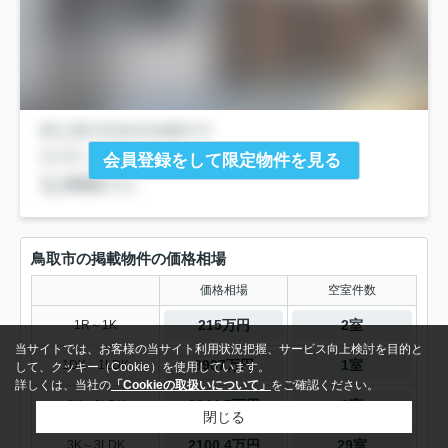
会員登録をして限定物件を見る
鳥取市の掲載物件の価格相場
価格相場
空室件数
215万円
2室
1R～1K
当サイトでは、お客様の当サイト利用状況把握、サービス向上検討を目的と
8907万円
1室
1DK～1LDK
して、クッキー（Cookie）を使用しています。
詳しくは、当社の
「Cookieの取扱いについて」
をご確認ください。
2044.7万円
6室
2K～2LDK
閉じる
2100.4万円
29室
3K～3LDK