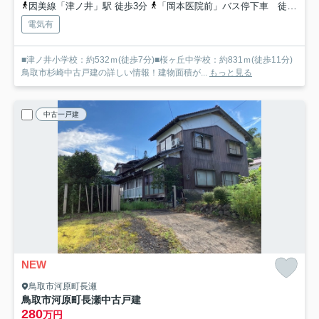
因美線「津ノ井」駅 徒歩3分
「岡本医院前」バス停下車 徒歩3分
電気有
■津ノ井小学校：約532ｍ(徒歩7分)■桜ヶ丘中学校：約831ｍ(徒歩11分)
鳥取市杉崎中古戸建の詳しい情報！建物面積が...
もっと見る
中古一戸建
NEW
鳥取市河原町長瀬
鳥取市河原町長瀬中古戸建
280
万円