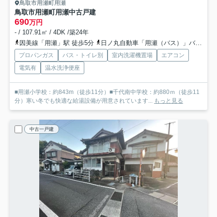
鳥取市用瀬町用瀬
鳥取市用瀬町用瀬中古戸建
690
万円
- / 107.91㎡ / 4DK /築24年
因美線「用瀬」駅 徒歩5分
日ノ丸自動車「用瀬（バス）」バス停下車 徒歩4分
プロパンガス
バス・トイレ別
室内洗濯機置場
エアコン
電気有
温水洗浄便座
■用瀬小学校：約843m（徒歩11分）■千代南中学校：約880ｍ（徒歩11
分）寒い冬でも快適な給湯設備が用意されています...
もっと見る
中古一戸建