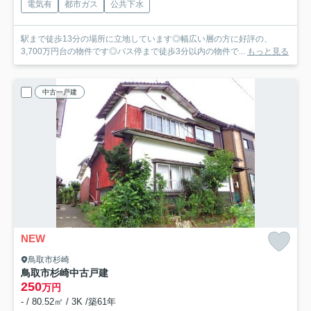
電気有
都市ガス
公共下水
駅まで徒歩13分の場所に立地しています◎幅広い層の方に好評の、
3,700万円台の物件です◎バス停まで徒歩3分以内の物件で...
もっと見る
中古一戸建
NEW
鳥取市杉崎
鳥取市杉崎中古戸建
250
万円
- / 80.52㎡ / 3K /築61年