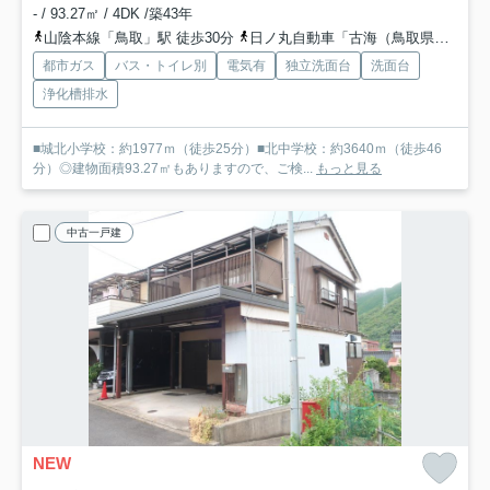
- / 93.27㎡ / 4DK /築43年
山陰本線「鳥取」駅 徒歩30分
日ノ丸自動車「古海（鳥取県）」バス停下車 徒歩11分
都市ガス
バス・トイレ別
電気有
独立洗面台
洗面台
浄化槽排水
■城北小学校：約1977ｍ（徒歩25分）■北中学校：約3640ｍ（徒歩46
分）◎建物面積93.27㎡もありますので、ご検...
もっと見る
中古一戸建
NEW