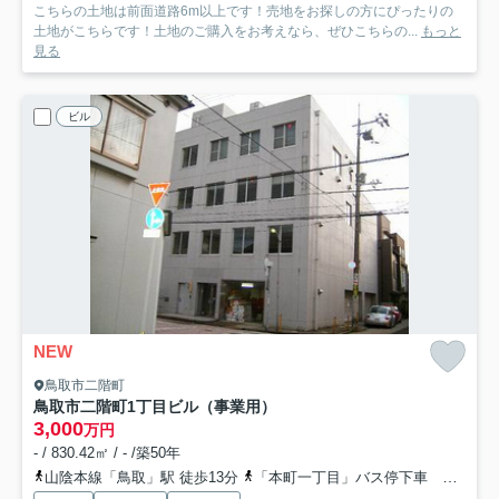
こちらの土地は前面道路6m以上です！売地をお探しの方にぴったりの
土地がこちらです！土地のご購入をお考えなら、ぜひこちらの...
もっと
見る
ビル
NEW
鳥取市二階町
鳥取市二階町1丁目ビル（事業用）
3,000
万円
- / 830.42㎡ / - /築50年
山陰本線「鳥取」駅 徒歩13分
「本町一丁目」バス停下車 徒歩3分