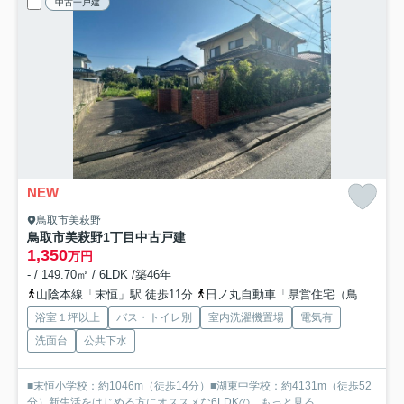
中古一戸建
NEW
鳥取市美萩野
鳥取市美萩野1丁目中古戸建
1,350
万円
- / 149.70㎡ / 6LDK /築46年
山陰本線「末恒」駅 徒歩11分
日ノ丸自動車「県営住宅（鳥取県）」バス停下車 徒歩3分
浴室１坪以上
バス・トイレ別
室内洗濯機置場
電気有
洗面台
公共下水
■末恒小学校：約1046m（徒歩14分）■湖東中学校：約4131m（徒歩52
分）新生活をはじめる方にオススメな6LDKの...
もっと見る