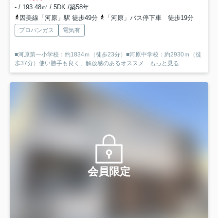
- / 193.48㎡ / 5DK /築58年
因美線「河原」駅 徒歩49分
「河原」バス停下車 徒歩19分
プロパンガス
電気有
■河原第一小学校：約1834ｍ（徒歩23分）■河原中学校：約2930ｍ（徒
歩37分）使い勝手も良く、解放感のあるオススメ...
もっと見る
会員限定