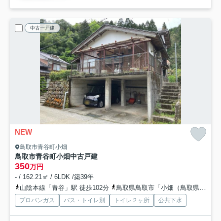
中古一戸建
NEW
鳥取市青谷町小畑
鳥取市青谷町小畑中古戸建
350
万円
- / 162.21㎡ / 6LDK /築39年
山陰本線「青谷」駅 徒歩102分
鳥取県鳥取市「小畑（鳥取県）」バス停下車 徒歩2分
プロパンガス
バス・トイレ別
トイレ２ヶ所
公共下水