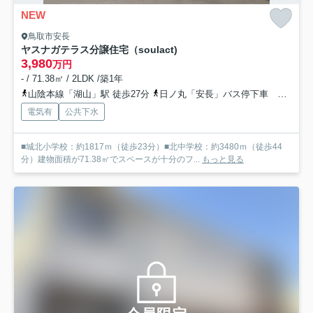
NEW
鳥取市安長
ヤスナガテラス分譲住宅（soulact)
3,980
万円
- / 71.38㎡ / 2LDK /築1年
山陰本線「湖山」駅 徒歩27分
日ノ丸「安長」バス停下車 徒歩5分
電気有
公共下水
■城北小学校：約1817ｍ（徒歩23分）■北中学校：約3480ｍ（徒歩44
分）建物面積が71.38㎡でスペースが十分のフ...
もっと見る