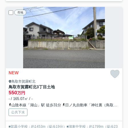
売地
NEW
鳥取市賀露町北
鳥取市賀露町北3丁目土地
550
万円
- / 165.07㎡ / -
山陰本線「湖山」駅 徒歩31分
日ノ丸自動車「神社裏（鳥取県）」バス停下車 徒歩2分
公共下水
■賀露小学校：約1453m（徒歩19分）■湖東中学校：約1799m（徒歩23