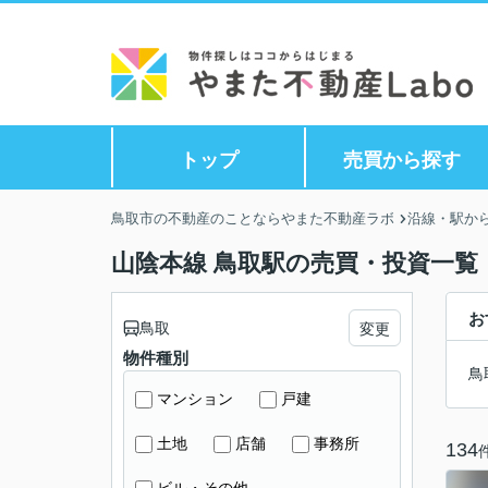
トップ
売買から探す
鳥取市の不動産のことならやまた不動産ラボ
沿線・駅か
山陰本線 鳥取駅の売買・投資一覧
お
鳥取
変更
物件種別
鳥
マンション
戸建
土地
店舗
事務所
134