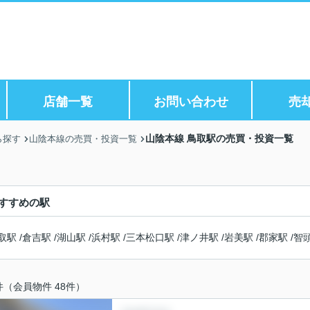
店舗一覧
お問い合わせ
売
山陰本線 鳥取駅の売買・投資一覧
ら探す
山陰本線の売買・投資一覧
すすめの駅
取駅
/
倉吉駅
/
湖山駅
/
浜村駅
/
三本松口駅
/
津ノ井駅
/
岩美駅
/
郡家駅
/
智
件（会員物件 48件）