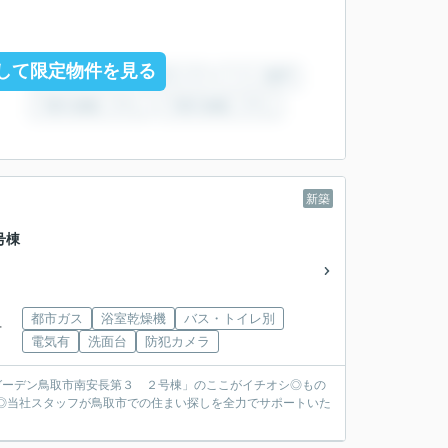
して限定物件を見る
新築
号棟
都市ガス
浴室乾燥機
バス・トイレ別
下
電気有
洗面台
防犯カメラ
ドルガーデン鳥取市南安長第３ ２号棟」のここがイチオシ◎もの
ん◎当社スタッフが鳥取市での住まい探しを全力でサポートいた