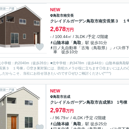
新築一戸建
NEW
鳥取市
南安長
クレイドルガーデン鳥取市南安長第３ １
2,678
万円
- / 100.44㎡ / 3LDK /予定 /2階建
山陰本線
「
鳥取
」駅 徒歩31分
日ノ丸自動車「古海（鳥取県）」バス停
車 徒歩10分
北小学校：約2040m（徒歩26分）■北中学校：約3478m（徒歩44分）山陰本線
長第３ １号棟」◎空き巣対策には、防犯カメラが役に立ちます◎住まいには人の
しだからこそ、当社にお任せ頂きたいのです◎ぜひご検討ください(*^^*)
新築一戸建
NEW
鳥取市
吉成
クレイドルガーデン鳥取市吉成第3 1号棟
2,978
万円
- / 96.79㎡ / 4LDK /予定 /2階建
山陰本線
「
鳥取
」駅 徒歩25分