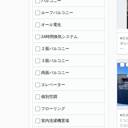
バルコニー
ルーフバルコニー
オール電化
24時間換気システム
■美
来な
２面バルコニー
ー、
３面バルコニー
両面バルコニー
エレベーター
個別空調
フローリング
■美
室内洗濯機置場
1つ
ださ