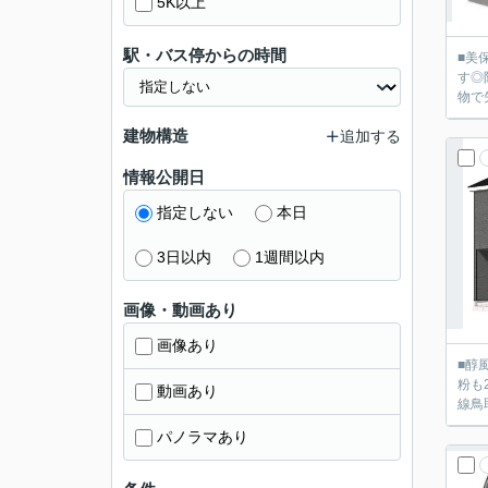
5K以上
駅・バス停からの時間
■美
す◎
物で
建物構造
追加する
情報公開日
指定しない
本日
3日以内
1週間以内
画像・動画あり
画像あり
■醇
粉も
動画あり
線鳥
パノラマあり