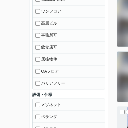
ワンフロア
高層ビル
事務所可
飲食店可
居抜物件
OAフロア
バリアフリー
設備・仕様
メゾネット
ベランダ