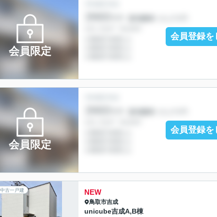
会員登録を
会員限定
会員登録を
会員限定
中古一戸建
NEW
鳥取市
吉成
unicube吉成A,B棟