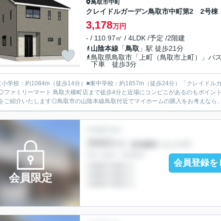
鳥取市
中町
クレイドルガーデン鳥取市中町第2 2号棟
3,178
万円
- / 110.97㎡ / 4LDK /予定 /2階建
山陰本線
「
鳥取
」駅 徒歩21分
鳥取県鳥取市「上町（鳥取市上町）」バ
下車 徒歩3分
立小学校：約1084m（徒歩14分）■東中学校：約1857m（徒歩24分）「クレイ
◎ファミリーマート 鳥取大榎町店まで徒歩4分と近場にコンビニがあるのもポイン
をご紹介いたします◎鳥取市の山陰本線鳥取付近でマイホームの購入をお考えなら、お
会員登録を
会員限定