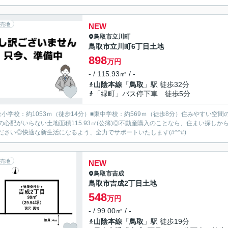
売地
NEW
鳥取市
立川町
鳥取市立川町6丁目土地
898
万円
- / 115.93㎡ / -
山陰本線
「
鳥取
」駅 徒歩32分
「緑町」バス停下車 徒歩5分
倉小学校：約1053ｍ（徒歩14分）■東中学校：約569ｍ（徒歩8分）住みやすい空
の心配がいらない土地面積115.93㎡(公簿)◎不動産購入のことなら、住まい探し
ださい◎快適な新生活になるよう、全力でサポートいたします(#^^#)
売地
NEW
鳥取市
吉成
鳥取市吉成2丁目土地
548
万円
- / 99.00㎡ / -
山陰本線
「
鳥取
」駅 徒歩19分