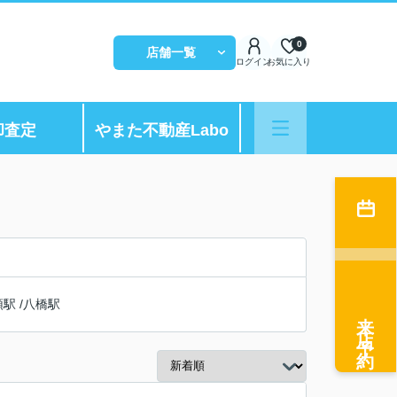
0
店舗一覧
ログイン
お気に入り
却査定
やまた不動産Labo
頭駅
/
八橋駅
来店予約