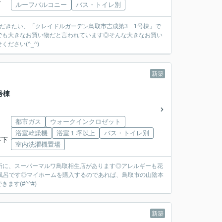
下車
ルーフバルコニー
バス・トイレ別
いただきたい、「クレイドルガーデン鳥取市吉成第3 1号棟」で
でも大きなお買い物だと言われています◎そんな大きなお買い
さい(^_^)
新築
号棟
都市ガス
ウォークインクロゼット
浴室乾燥機
浴室１坪以上
バス・トイレ別
停下
室内洗濯機置場
の場所に、スーパーマルワ鳥取相生店があります◎アレルギーも花
風呂です◎マイホームを購入するのであれば、鳥取市の山陰本
す(#^^#)
新築