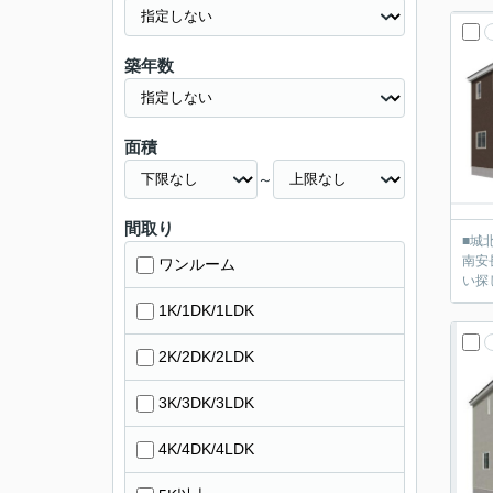
築年数
面積
～
間取り
■城
南安
ワンルーム
い探
1K/1DK/1LDK
2K/2DK/2LDK
3K/3DK/3LDK
4K/4DK/4LDK