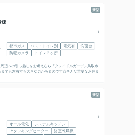
新築
号棟
都市ガス
バス・トイレ別
電気有
洗面台
下
防犯カメラ
トイレ２ヶ所
鳥取駅周辺への引っ越しをお考えなら「クレイドルガーデン鳥取市
心までも左右する大きな力があるのです◎そんな重要なお住ま
新築
オール電化
システムキッチン
IHクッキングヒーター
浴室乾燥機