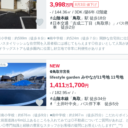
3,998
8月3日 値下げ
万円
- / 144.36㎡ / 3DK /築6年 /2階建
山陰本線
「
鳥取
」駅 徒歩18分
日本交通「吉成二丁目（鳥取県）」バス
車 徒歩2分
保小学校：約599m（徒歩８分）■南中学校：約524m（徒歩７分）閑静な住宅街
いスタイリッシュな住空間を入居者様には感じてもらえます◎住まいとして人気が
ドラッグストアも徒歩圏内に位置し好立地で非常に利便性があります
売地
NEW
鳥取市
宮長
lifestyle garden みやなが11号地 11号地
1,411
1,700
万
円
- / 182.95㎡ / -
山陰本線
「
鳥取
」駅 徒歩34分
「土井叶中央」バス停下車 徒歩5分
保南小学校：約676ｍ（徒歩9分）■南中学校：約1967ｍ（徒歩25分）こだわりポイント満載
に前面道路が6m以上あるところを入れてみては◎不動産についてご質問があれば、
い◎専門知識と経験の豊富なスタッフがお客様の疑問にお答えいたします(*^_^*)