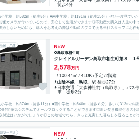
日本交通「大覚寺（鳥取県）」バス停
徒歩4分
保小学校：約582m（徒歩8分）■南中学校：約1191m（徒歩15分）ぜひ一度見て
防犯カメラが付いているので、安心して生活ができます◎不動産の購入は人生の中
失敗しないためにも、購入をお考えの際は不動産のプロである当社スタッフにお任せくだ
新築一戸建
NEW
鳥取市
相生町
クレイドルガーデン鳥取市相生町第３ １
2,578
万円
- / 100.44㎡ / 4LDK /予定 /2階建
山陰本線
「
鳥取
」駅 徒歩27分
日本交通「大森神社前（鳥取県）」バス
車 徒歩2分
風小学校：約874m（徒歩11分）■西中学校：約640m（徒歩８分）歩いて313m
24時間換気システムでオールブロックすることができます◎追い焚き機能付きのお
取付近はいかがでしょうか◎この地域でなら、きっと充実した暮らしを送ることができま
新築一戸建
NEW