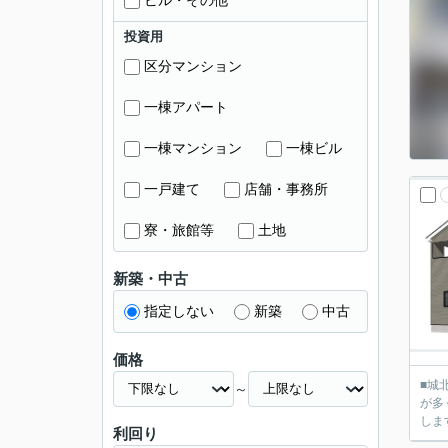
ビル・その他
投資用
区分マンション
一棟アパート
一棟マンション
一棟ビル
一戸建て
店舗・事務所
寮・旅館等
土地
新築・中古
指定しない
新築
中古
価格
■城
～
が多
しま
利回り