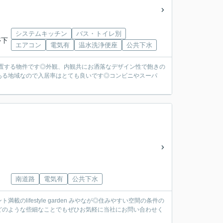
システムキッチン
バス・トイレ別
停下
エアコン
電気有
温水洗浄便座
公共下水
に位置する物件です◎外観、内観共にお洒落なデザイン性で飽きの
ある地域なので入居率はとても良いです◎コンビニやスーパ
南道路
電気有
公共下水
のlifestyle garden みやなが◎住みやすい空間の条件の
どのような些細なことでもぜひお気軽に当社にお問い合わせく