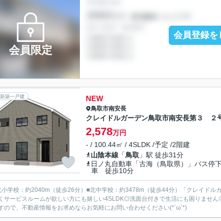
会員登録を
会員限定
新築一戸建
NEW
鳥取市
南安長
クレイドルガーデン鳥取市南安長第３ ２
2,578
万円
- / 100.44㎡ / 4SLDK /予定 /2階建
山陰本線
「
鳥取
」駅 徒歩31分
日ノ丸自動車「古海（鳥取県）」バス停
車 徒歩10分
北小学校：約2040m（徒歩26分）■北中学校：約3478m（徒歩44分）「クレイ
くサービスルームが欲しい方にも嬉しい4SLDK◎洗面台付きで生活にも困りませ
すので、不動産情報をお求めならお気軽にお問い合わせください(*´ω`*)