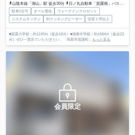
山陰本線「湖山」駅 徒歩30分
日ノ丸自動車「賀露南」バス停下車 徒歩3分
駐車2台可
オール電化
ウォークインクロゼット
システムキッチン
IHクッキングヒーター
浴室１坪以上
■賀露小学校：約1245m（徒歩16分）■湖東中学校：約1684m（徒歩22
分）ぜひ一度見ていただきたい、「鳥取市賀露町...
もっと見る
会員限定