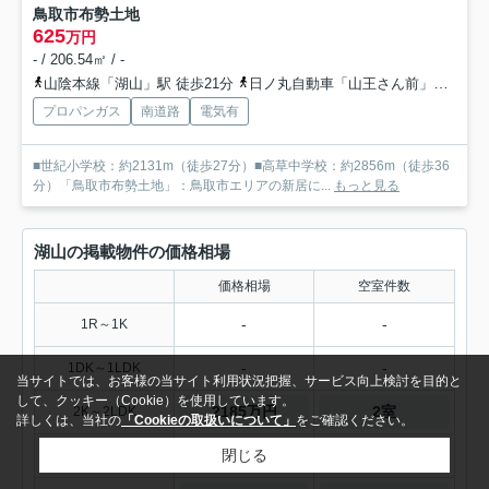
鳥取市布勢土地
625
万円
- / 206.54㎡ / -
山陰本線「湖山」駅 徒歩21分
日ノ丸自動車「山王さん前」バス停下車 徒歩3分
プロパンガス
南道路
電気有
■世紀小学校：約2131m（徒歩27分）■高草中学校：約2856m（徒歩36
分）「鳥取市布勢土地」：鳥取市エリアの新居に...
もっと見る
湖山の掲載物件の価格相場
価格相場
空室件数
-
-
1R～1K
-
-
1DK～1LDK
当サイトでは、お客様の当サイト利用状況把握、サービス向上検討を目的と
して、クッキー（Cookie）を使用しています。
2185万円
2室
2K～2LDK
詳しくは、当社の
「Cookieの取扱いについて」
をご確認ください。
閉じる
2584万円
8室
3K～3LDK