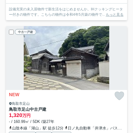
設備充実の未入居物件で新生活をはじめませんか。IHクッキングヒータ
ー付きの物件です。こちらの物件は令和4年5月築の物件で...
もっと見る
中古一戸建
NEW
鳥取市足山
鳥取市足山中古戸建
1,320
万円
- / 160.99㎡ / 5DK /築27年
山陰本線「湖山」駅 徒歩12分
日ノ丸自動車「井津水」バス停下車 徒歩6分