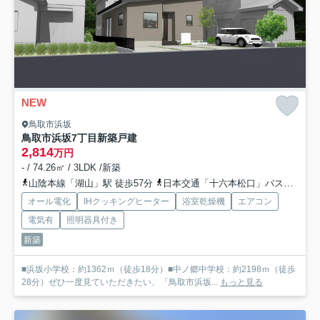
NEW
鳥取市浜坂
鳥取市浜坂7丁目新築戸建
2,814
万円
- / 74.26㎡ / 3LDK /新築
山陰本線「湖山」駅 徒歩57分
日本交通「十六本松口」バス停下車 徒歩1分
オール電化
IHクッキングヒーター
浴室乾燥機
エアコン
電気有
照明器具付き
新築
■浜坂小学校：約1362ｍ（徒歩18分）■中ノ郷中学校：約2198ｍ（徒歩
28分）ぜひ一度見ていただきたい、「鳥取市浜坂...
もっと見る