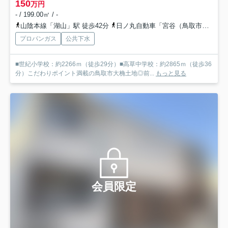
150
万円
- / 199.00㎡ / -
山陰本線「湖山」駅 徒歩42分
日ノ丸自動車「宮谷（鳥取市）」バス停下車 徒歩7分
プロパンガス
公共下水
■世紀小学校：約2266ｍ（徒歩29分）■高草中学校：約2865ｍ（徒歩36
分）こだわりポイント満載の鳥取市大桷土地◎前...
もっと見る
会員限定