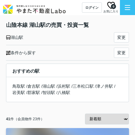
0
ログイン
お気に入り
山陰本線 湖山駅の売買・投資一覧
湖山駅
変更
条件から探す
変更
おすすめの駅
鳥取駅
/
倉吉駅
/
湖山駅
/
浜村駅
/
三本松口駅
/
津ノ井駅
/
岩美駅
/
郡家駅
/
智頭駅
/
八橋駅
41
件（会員物件 23件）