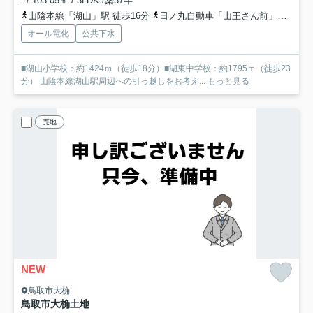
- / 103.05㎡ / 3LDK /築37年
山陰本線「湖山」駅 徒歩16分
日ノ丸自動車「山王さん前」バス停下車 徒歩3分
オール電化
公共下水
■湖山小学校：約1424ｍ（徒歩18分）■湖東中学校：約1795ｍ（徒歩23
分） 山陰本線湖山駅周辺への引っ越しをお考え...
もっと見る
売地
NEW
鳥取市大桷
鳥取市大桷土地