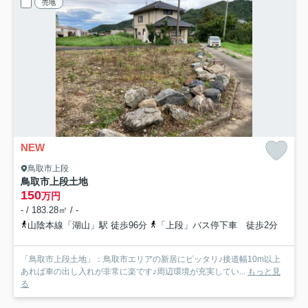
売地
NEW
鳥取市上段
鳥取市上段土地
150
万円
- / 183.28㎡ / -
山陰本線「湖山」駅 徒歩96分
「上段」バス停下車 徒歩2分
「鳥取市上段土地」：鳥取市エリアの新居にピッタリ♪接道幅10m以上
あれば車の出し入れが非常に楽です♪周辺環境が充実してい...
もっと見
る