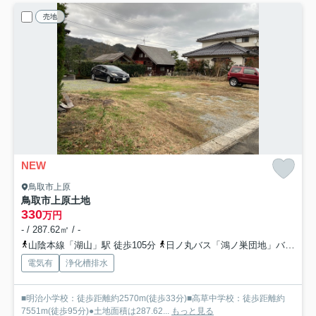
売地
NEW
鳥取市上原
鳥取市上原土地
330
万円
- / 287.62㎡ / -
山陰本線「湖山」駅 徒歩105分
日ノ丸バス「鴻ノ巣団地」バス停下車 徒歩2分
電気有
浄化槽排水
■明治小学校：徒歩距離約2570m(徒歩33分)■高草中学校：徒歩距離約
7551m(徒歩95分)●土地面積は287.62...
もっと見る