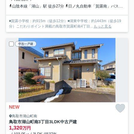
山陰本線「湖山」駅 徒歩27分
日ノ丸自動車「賀露南」バス停下車 徒歩3分
■賀露小学校：約915m（徒歩12分）■湖東中学校：約1443m（徒歩19
分）こだわりポイント満載の鳥取市賀露町南4丁目...
もっと見る
中古一戸建
NEW
鳥取市湖山町南
鳥取市湖山町南3丁目3LDK中古戸建
1,320
万円