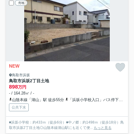
売地
NEW
鳥取市浜坂
鳥取市浜坂2丁目土地
898
万円
- / 164.28㎡ / -
山陰本線「湖山」駅 徒歩55分
「浜坂小学校入口」バス停下車 徒歩4分
公共下水
■浜坂小学校：約433ｍ（徒歩6分）■中ノ郷：約1498ｍ（徒歩18分）鳥
取市浜坂2丁目土地◎山陰本線湖山駅にも近くて便...
もっと見る