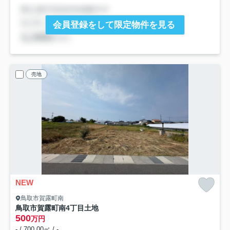
会員登録をして限定物件を見る
売地
NEW
鳥取市賀露町南
鳥取市賀露町南4丁目土地
500
万円
- / 700.00㎡ / -