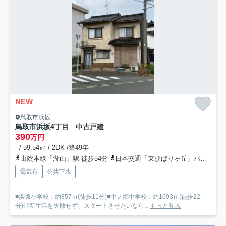
NEW
鳥取市浜坂
鳥取市浜坂4丁目 中古戸建
390
万円
- / 59.54㎡ / 2DK /築49年
山陰本線「湖山」駅 徒歩54分
日本交通「東ひばりヶ丘」バス停下車 徒歩1分
電気有
公共下水
■浜坂小学校：約857ｍ(徒歩11分)■中ノ郷中学校：約1693ｍ(徒歩22
分)◎新生活を失敗せず、スタートさせたいなら...
もっと見る