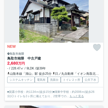
NEW
鳥取市南隈
鳥取市南隈 中古戸建
2,680
万円
- / 228.47㎡ / 9LDK /築39年
山陰本線「湖山」駅 徒歩25分
日ノ丸自動車「イオン鳥取北」バス停下車 徒歩7分
システムキッチン
電気有
洗面台
トイレ２ヶ所
公共下水
■賀露小学校：約1134ｍ(徒歩15分)■湖東中学校：約2006ｍ(徒歩26
分)◎トイレを2ヶ所に備えており、2世帯での...
もっと見る