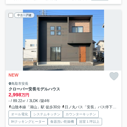
中古一戸建
NEW
鳥取市安長
クローバー安長モデルハウス
2,998
万円
- / 89.22㎡ / 3LDK /築4年
山陰本線「湖山」駅 徒歩30分
日ノ丸バス「安長」バス停下車 徒歩4分
オール電化
システムキッチン
カウンターキッチン
IHクッキングヒーター
食器洗い乾燥機
浴室１坪以上