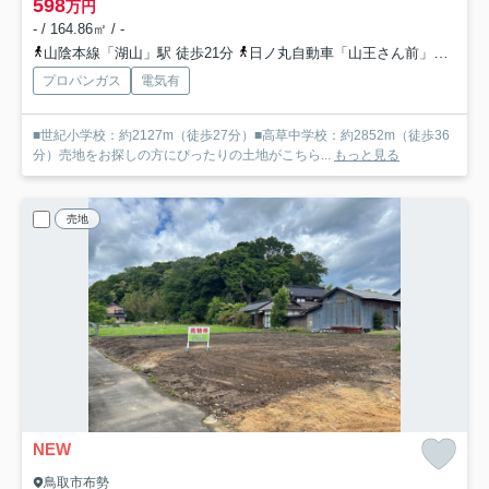
598
万円
- / 164.86㎡ / -
山陰本線「湖山」駅 徒歩21分
日ノ丸自動車「山王さん前」バス停下車 徒歩3分
プロパンガス
電気有
■世紀小学校：約2127m（徒歩27分）■高草中学校：約2852m（徒歩36
分）売地をお探しの方にぴったりの土地がこちら...
もっと見る
売地
NEW
鳥取市布勢