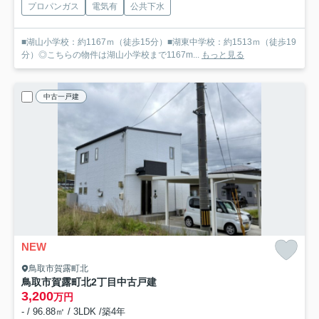
プロパンガス
電気有
公共下水
■湖山小学校：約1167ｍ（徒歩15分）■湖東中学校：約1513ｍ（徒歩19
分）◎こちらの物件は湖山小学校まで1167m...
もっと見る
中古一戸建
NEW
鳥取市賀露町北
鳥取市賀露町北2丁目中古戸建
3,200
万円
- / 96.88㎡ / 3LDK /築4年