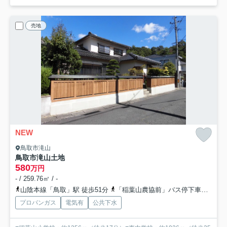
売地
NEW
鳥取市滝山
鳥取市滝山土地
580
万円
- / 259.76㎡ / -
山陰本線「鳥取」駅 徒歩51分
「稲葉山農協前」バス停下車 徒歩8分
プロパンガス
電気有
公共下水