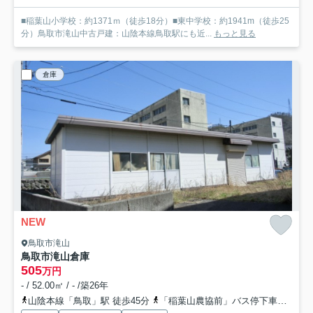
■稲葉山小学校：約1371ｍ（徒歩18分）■東中学校：約1941m（徒歩25
分）鳥取市滝山中古戸建：山陰本線鳥取駅にも近...
もっと見る
倉庫
NEW
鳥取市滝山
鳥取市滝山倉庫
505
万円
- / 52.00㎡ / - /築26年
山陰本線「鳥取」駅 徒歩45分
「稲葉山農協前」バス停下車 徒歩3分