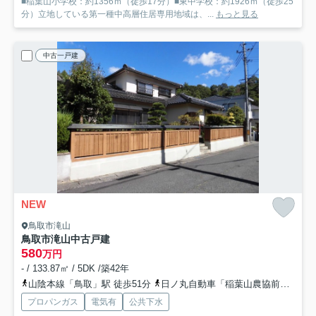
■稲葉山小学校：約1356ｍ（徒歩17分）■東中学校：約1926ｍ（徒歩25
分）立地している第一種中高層住居専用地域は、...
もっと見る
中古一戸建
NEW
鳥取市滝山
鳥取市滝山中古戸建
580
万円
- / 133.87㎡ / 5DK /築42年
山陰本線「鳥取」駅 徒歩51分
日ノ丸自動車「稲葉山農協前」バス停下車 徒歩7分
プロパンガス
電気有
公共下水