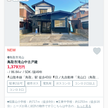
NEW
鳥取市滝山
鳥取市滝山中古戸建
1,379
万円
- / 86.84㎡ / 5DK /築49年
山陰本線「鳥取」駅 徒歩43分
日ノ丸自動車「滝山口（鳥取県）」バス停下車 徒歩2分
駐車2台可
都市ガス
電気有
ガスコンロ
コンロ２口以上
コンロ３口
■稲葉山小学校：約717ｍ（徒歩9分）■立東中学校：約1253ｍ（徒歩16
分）ニーズが高く好評の物件です◎こちらは中古の...
もっと見る