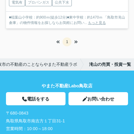
電気有
プロパンガス
公共下水
■稲葉山小学校：約900ｍ(徒歩12分)■東中学校：約1470ｍ 「鳥取市滝山
倉庫」の物件情報をお探しならお気軽にお問い...
もっと見る
1
取市の不動産のことならやまた不動産ラボ
滝山の売買・投資一覧
やまた不動産Labo鳥取店
電話をする
お問い合わせ
〒680-0843
鳥取県鳥取市南吉方１丁目31-1
営業時間：
10:00～18:00