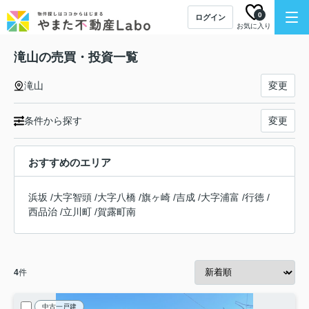
0
ログイン
お気に入り
滝山の売買・投資一覧
滝山
変更
条件から探す
変更
おすすめのエリア
浜坂
/
大字智頭
/
大字八橋
/
旗ヶ崎
/
吉成
/
大字浦富
/
行徳
/
西品治
/
立川町
/
賀露町南
4
件
中古一戸建