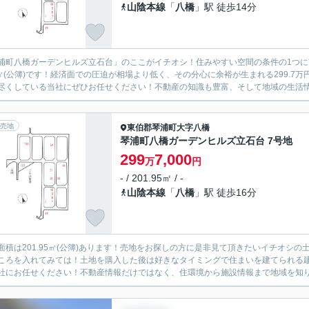
山陰本線
「
八橋
」駅 徒歩14分
浦町八橋ガーデンヒルズ立石台」のここがイチオシ！住みやすい空間の条件の1つに
2㎡(公簿)です！経済面での圧迫が相場より低く、その分心に余裕が生まれる299.
尽くしている当社にぜひお任せください！不動産の知識も豊富、そして地域の生活情報
売地
東伯郡琴浦町
大字八橋
琴浦町八橋ガーデンヒルズ立石台 7号地
299
7,000
万
円
- / 201.95㎡ / -
山陰本線
「
八橋
」駅 徒歩16分
面積は201.95㎡(公簿)あります！売地をお探しの方に是非見て頂きたいイチオシ
ころを入れてみては！土地を購入した後は好きなタイミングで住まいを建てられる
社にお任せください！不動産情報だけではなく、住環境から施設情報まで地域を知り尽