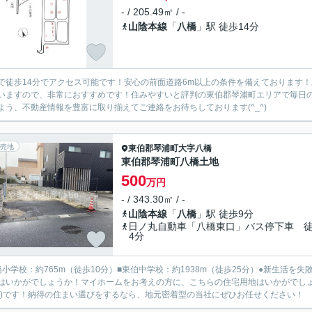
- / 205.49㎡ / -
山陰本線
「
八橋
」駅 徒歩14分
で徒歩14分でアクセス可能です！安心の前面道路6m以上の条件を備えております！土地面
いますので、非常におすすめです！住みやすいと評判の東伯郡琴浦町エリアで毎日
よう、不動産情報を豊富に取り揃えてご連絡をお待ちしております(^_^)
売地
東伯郡琴浦町
大字八橋
東伯郡琴浦町八橋土地
500
万円
- / 343.30㎡ / -
山陰本線
「
八橋
」駅 徒歩9分
日ノ丸自動車「八橋東口」バス停下車 
4分
橋小学校：約765m（徒歩10分）■東伯中学校：約1938m（徒歩25分）●新生活
はいかがでしょうか！マイホームをお考えの方に、こちらの住宅用地はいかがでしょう
簿)です！納得の住まい選びをするなら、地元密着型の当社にぜひお任せください！