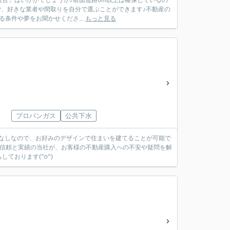
台」はいかがでしょうか♪前面道路6m以上は確保しているの
ので、好きな業者や間取りを自分で選ぶことができます♪不動産の
条件や夢をお聞かせくださ...
もっと見る
プロパンガス
公共下水
条件なしなので、お好みのデザインで住まいを建てることが可能で
！信頼と実績の当社が、お客様の不動産購入への不安や疑問を解
ております(^o^)