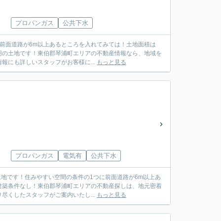
プロパンガス
公共下水
前面道路が6m以上あるところを入れてみては！土地面積は
7万円の土地です！東伯郡琴浦町エリアの不動産情報なら、地域を
にも詳しいスタッフがお客様に...
もっと見る
プロパンガス
電気有
公共下水
の土地です！住みやすい空間の条件の1つに前面道路が6m以上あ
建築条件なし！東伯郡琴浦町エリアの不動産探しは、地元密着
くしたスタッフがご案内いたし...
もっと見る