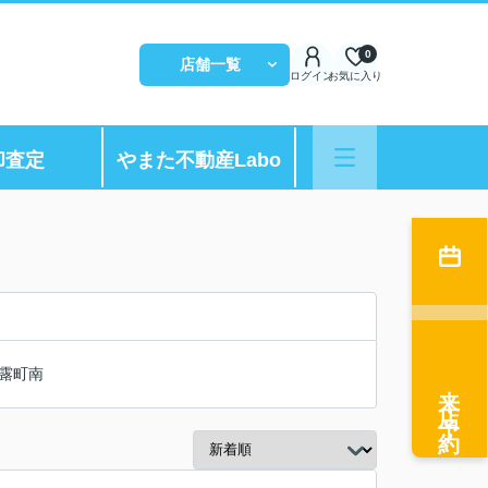
0
店舗一覧
ログイン
お気に入り
却査定
やまた不動産Labo
露町南
来店予約