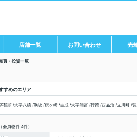
店舗一覧
お問い合わせ
売
売買・投資一覧
すすめのエリア
字智頭
/
大字八橋
/
浜坂
/
旗ヶ崎
/
吉成
/
大字浦富
/
行徳
/
西品治
/
立川町
/
賀
（会員物件 4件）