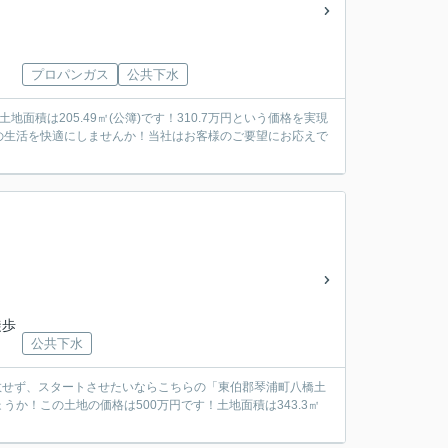
プロパンガス
公共下水
積は205.49㎡(公簿)です！310.7万円という価格を実現
の生活を快適にしませんか！当社はお客様のご要望にお応えで
徒歩
公共下水
を失敗せず、スタートさせたいならこちらの「東伯郡琴浦町八橋土
か！この土地の価格は500万円です！土地面積は343.3㎡