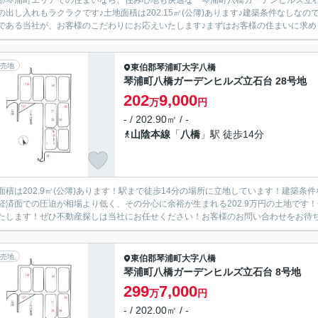
郡琴浦町エリアでの住まいなら、住み心地も快適な「琴浦町八橋ガーデンヒルズ立石
の出し入れもラクラクです♪土地面積は202.15㎡(公簿)あります♪建築条件なしな
である当社が、お客様のこだわりにお応えいたします♪まずはお客様の住まいに求める
売地
東伯郡琴浦町
大字八橋
琴浦町八橋ガーデンヒルズ立石台 28号地
202
9,000
万
円
- / 202.90㎡ / -
山陰本線
「
八橋
」駅 徒歩14分
面積は202.9㎡(公簿)あります！駅まで徒歩14分の場所に立地しています！建築
経済面での圧迫が相場より低く、その分心に余裕が生まれる202.9万円の土地です
たします！ぜひ不動産探しは当社にお任せください！お客様のお問い合わせをお待ちし
売地
東伯郡琴浦町
大字八橋
琴浦町八橋ガーデンヒルズ立石台 8号地
299
7,000
万
円
- / 202.00㎡ / -