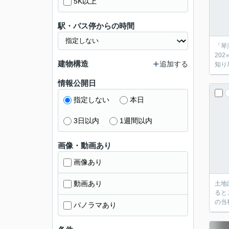
5K以上
駅・バス停からの時間
「琴
20
建物構造
追加する
知り
情報公開日
指定しない
本日
3日以内
1週間以内
画像・動画あり
画像あり
動画あり
土地
ると
の当
パノラマあり