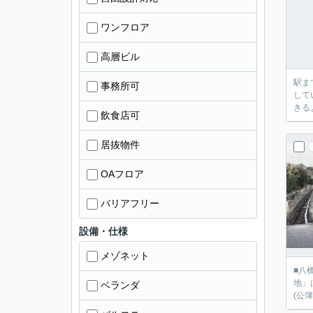
ワンフロア
高層ビル
駅ま
事務所可
して
きる
飲食店可
居抜物件
OAフロア
バリアフリー
設備・仕様
メゾネット
■八
地」
ベランダ
(公