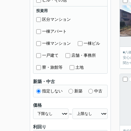
ビル・その他
投資用
区分マンション
一棟アパート
一棟マンション
一棟ビル
■八
一戸建て
店舗・事務所
安心
聞か
寮・旅館等
土地
新築・中古
指定しない
新築
中古
価格
～
利回り