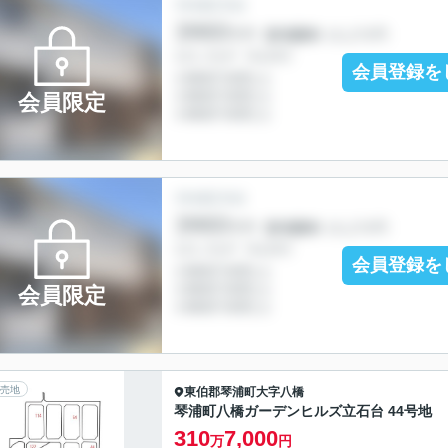
会員登録を
会員限定
会員登録を
会員限定
売地
東伯郡琴浦町
大字八橋
琴浦町八橋ガーデンヒルズ立石台 44号地
310
7,000
万
円