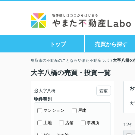
トップ
売買から探す
大字八橋の
鳥取市の不動産のことならやまた不動産ラボ
大字八橋の売買・投資一覧
お
大字八橋
変更
物件種別
大
マンション
戸建
土地
店舗
事務所
12
件