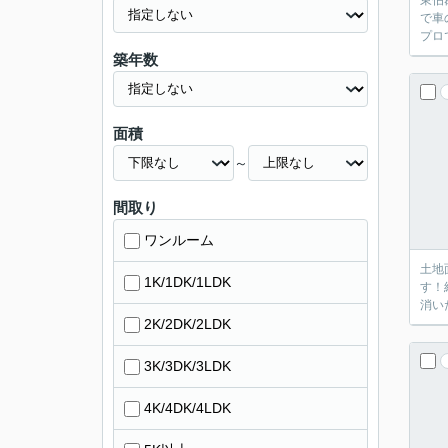
東伯
で車
プロ
築年数
面積
～
間取り
ワンルーム
土地
1K/1DK/1LDK
す！
消い
2K/2DK/2LDK
3K/3DK/3LDK
4K/4DK/4LDK