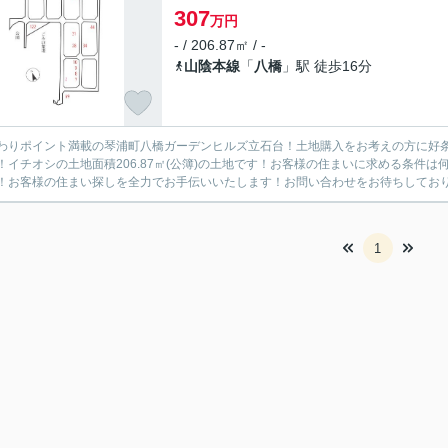
307
万円
- / 206.87㎡ / -
山陰本線
「
八橋
」駅 徒歩16分
わりポイント満載の琴浦町八橋ガーデンヒルズ立石台！土地購入をお考えの方に好条
！イチオシの土地面積206.87㎡(公簿)の土地です！お客様の住まいに求める条件
！お客様の住まい探しを全力でお手伝いいたします！お問い合わせをお待ちしております
1