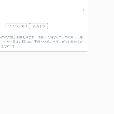
プロパンガス
公共下水
件の売地が多数あります！価格307万円でニーズの高い土地
は何ですか！住まい探しは、実績と信頼の当社にぜひお任せくだ
(^o^)