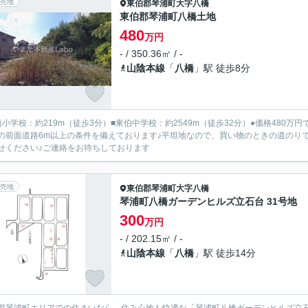
売地
東伯郡琴浦町
大字八橋
東伯郡琴浦町八橋土地
480
万円
- / 350.36㎡ / -
山陰本線
「
八橋
」駅 徒歩8分
橋小学校：約219m（徒歩3分）■東伯中学校：約2549m（徒歩32分）●価格480
の前面道路6m以上の条件を備えております♪平坦地なので、買い物のときの道のり
せください♪ご連絡をお待ちしております
売地
東伯郡琴浦町
大字八橋
琴浦町八橋ガーデンヒルズ立石台 31号地
300
万円
- / 202.15㎡ / -
山陰本線
「
八橋
」駅 徒歩14分