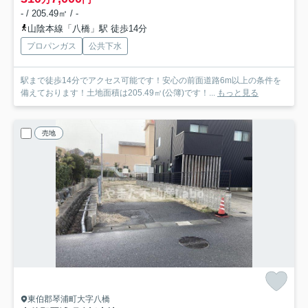
- / 205.49㎡ / -
山陰本線「八橋」駅 徒歩14分
プロパンガス
公共下水
駅まで徒歩14分でアクセス可能です！安心の前面道路6m以上の条件を
備えております！土地面積は205.49㎡(公簿)です！...
もっと見る
売地
東伯郡琴浦町大字八橋