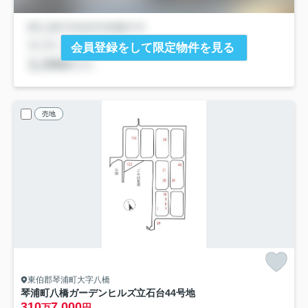
会員登録をして限定物件を見る
売地
東伯郡琴浦町大字八橋
琴浦町八橋ガーデンヒルズ立石台
44号地
310
7,000
万
円