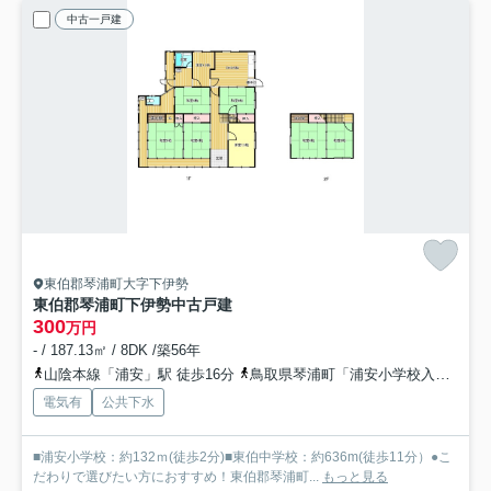
中古一戸建
東伯郡琴浦町大字下伊勢
東伯郡琴浦町下伊勢中古戸建
300
万円
- / 187.13㎡ / 8DK /築56年
山陰本線「浦安」駅 徒歩16分
鳥取県琴浦町「浦安小学校入口」バス停下車 徒歩4分
電気有
公共下水
■浦安小学校：約132ｍ(徒歩2分)■東伯中学校：約636m(徒歩11分）●こ
だわりで選びたい方におすすめ！東伯郡琴浦町...
もっと見る