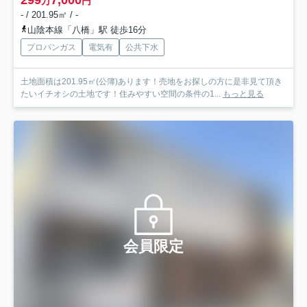
299
7,000
万
円
- / 201.95㎡ / -
山陰本線「八橋」駅 徒歩16分
プロパンガス
電気有
公共下水
土地面積は201.95㎡(公簿)あります！売地をお探しの方に是非見て頂き
たいイチオシの土地です！住みやすい空間の条件の1...
もっと見る
会員限定