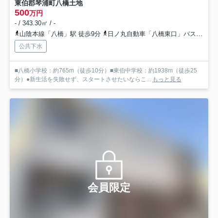
東伯郡琴浦町八橋土地
500
万円
- / 343.30㎡ / -
山陰本線「八橋」駅 徒歩9分
日ノ丸自動車「八橋東口」バス停下車 徒歩4分
公共下水
■八橋小学校：約765m（徒歩10分）■東伯中学校：約1938m（徒歩25
分）●新生活を失敗せず、スタートさせたいならこ...
もっと見る
会員限定