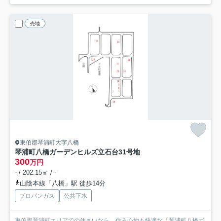
売地
東伯郡琴浦町大字八橋
琴浦町八橋ガーデンヒルズ立石台
31号地
300
万円
- / 202.15㎡ / -
山陰本線「八橋」駅 徒歩14分
プロパンガス
公共下水
東伯郡琴浦町エリアでの住まいなら、住み心地も快適な「琴浦町八橋ガ