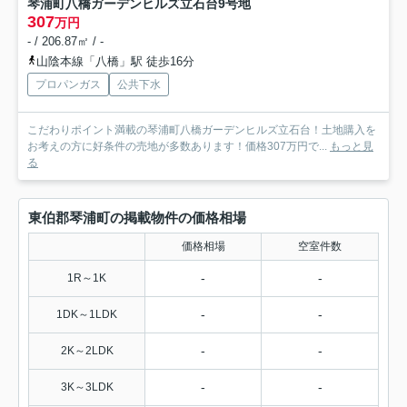
琴浦町八橋ガーデンヒルズ立石台
9号地
307
万円
- / 206.87㎡ / -
山陰本線「八橋」駅 徒歩16分
プロパンガス
公共下水
こだわりポイント満載の琴浦町八橋ガーデンヒルズ立石台！土地購入を
お考えの方に好条件の売地が多数あります！価格307万円で...
もっと見
る
東伯郡琴浦町の掲載物件の価格相場
価格相場
空室件数
-
-
1R～1K
-
-
1DK～1LDK
-
-
2K～2LDK
-
-
3K～3LDK