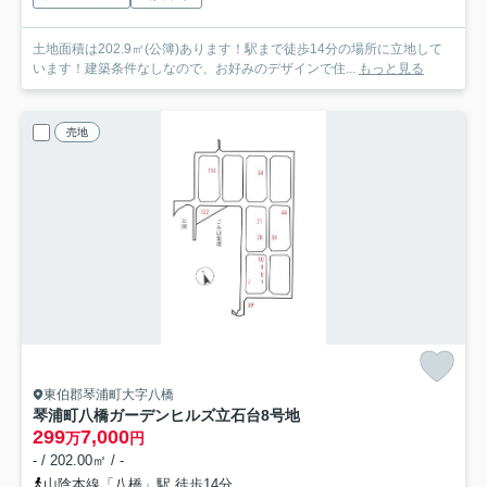
土地面積は202.9㎡(公簿)あります！駅まで徒歩14分の場所に立地して
います！建築条件なしなので、お好みのデザインで住...
もっと見る
売地
東伯郡琴浦町大字八橋
琴浦町八橋ガーデンヒルズ立石台
8号地
299
7,000
万
円
- / 202.00㎡ / -
山陰本線「八橋」駅 徒歩14分