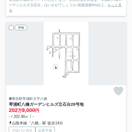
ーデンヒルズ立石台」はいかがでしょうか♪前面道路6m以上...
もっと見
る
売地
東伯郡琴浦町大字八橋
琴浦町八橋ガーデンヒルズ立石台
28号地
202
9,000
万
円
- / 202.90㎡ / -
山陰本線「八橋」駅 徒歩14分
プロパンガス
公共下水