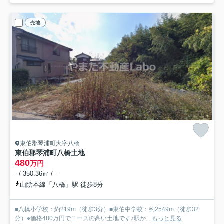
売地
東伯郡琴浦町大字八橋
東伯郡琴浦町八橋土地
480
万円
- / 350.36㎡ / -
山陰本線「八橋」駅 徒歩8分
■八橋小学校：約219m（徒歩3分）■東伯中学校：約2549m（徒歩32
分）●価格480万円でニーズの高い土地です♪駅か...
もっと見る