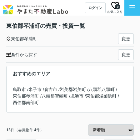
0
ログイン
お気に入り
東伯郡琴浦町の売買・投資一覧
東伯郡琴浦町
変更
条件から探す
変更
おすすめのエリア
鳥取市
/
米子市
/
倉吉市
/
岩美郡岩美町
/
八頭郡八頭町
/
東伯郡琴浦町
/
八頭郡智頭町
/
境港市
/
東伯郡湯梨浜町
/
西伯郡南部町
13
件（会員物件 4件）