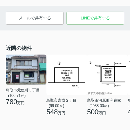
メールで共有する
LINEで共有する
近隣の物件
鳥取市元魚町３丁目
- (100.71㎡)
780
鳥取市吉成２丁目
鳥取市河原町今在家
万円
- (99.00㎡)
- (2938.00㎡)
-
548
500
万円
万円