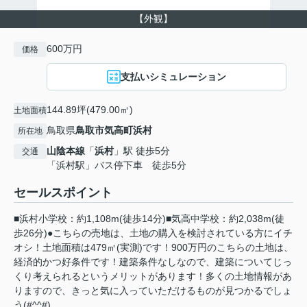
【外観】
600万円
価格
支払いシミュレーション
144.89坪(479.00㎡)
土地面積
鳥取県
鳥取市
気高町浜村
所在地
山陰本線
「
浜村
」駅 徒歩5分
交通
「浜村駅」バス停下車 徒歩5分
セールスポイント
■浜村小学校：約1,108m(徒歩14分)■気高中学校：約2,038m(徒
歩26分)●こちらの売地は、土地の購入を検討されている方にイチ
オシ！土地面積は479㎡(実測)です！900万円のこちらの土地は、
経済的かつ好条件です！建築条件なしなので、建築についてじっ
くり考えられるというメリットがあります！多くの土地情報があ
りますので、きっと気に入っていただけるものが見つかるでしょ
う(#^^#)