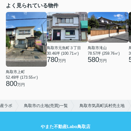
よく見られている物件
鳥取市元魚町３丁目
鳥取市滝山
30.46坪 (100.71㎡)
78.57坪 (259.76㎡)
3
780
580
万円
万円
鳥取市上町
52.49坪 (173.55㎡)
800
万円
産ラボ
鳥取市の土地(売買)一覧
鳥取市気高町浜村売土地
やまた不動産Labo鳥取店