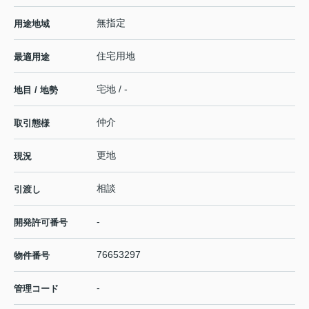
無指定
用途地域
住宅用地
最適用途
宅地 / -
地目 / 地勢
仲介
取引態様
更地
現況
相談
引渡し
-
開発許可番号
76653297
物件番号
-
管理コード