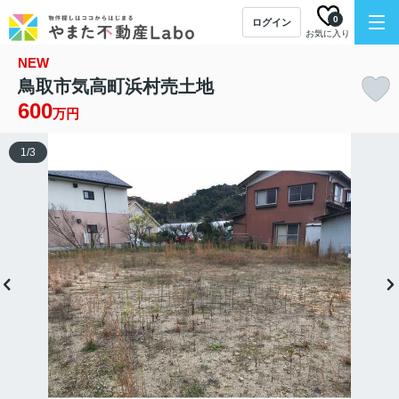
0
ログイン
お気に入り
NEW
鳥取市気高町浜村売土地
600
万円
1
/
3