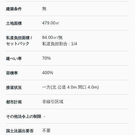
無
建築条件
479.00㎡
土地面積
84.00㎡/無
私道負担面積 /
セットバック
私道負担割合 : 1/4
70%
建ぺい率
400%
容積率
一方(北 公道 4.0m 間口 4.0m)
接道状況
非線引区域
都市計画
-
その他法令上の制限
不要
国土法届出要否