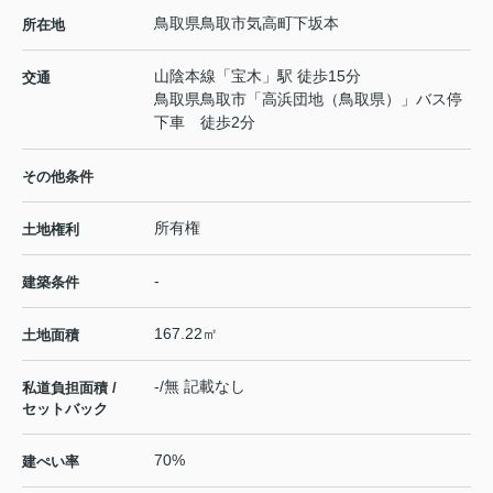
鳥取県
鳥取市
気高町下坂本
所在地
山陰本線
「
宝木
」駅 徒歩15分
交通
鳥取県鳥取市「高浜団地（鳥取県）」バス停
下車 徒歩2分
その他条件
所有権
土地権利
-
建築条件
167.22㎡
土地面積
-/無 記載なし
私道負担面積 /
セットバック
70%
建ぺい率