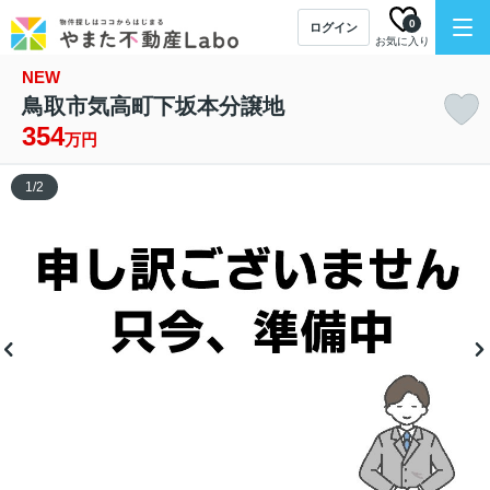
0
ログイン
お気に入り
NEW
鳥取市気高町下坂本分譲地
354
万円
1
/
2