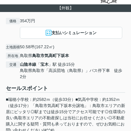
【外観】
354万円
価格
支払いシミュレーション
50.58坪(167.22㎡)
土地面積
鳥取県
鳥取市
気高町下坂本
所在地
山陰本線
「
宝木
」駅 徒歩15分
交通
鳥取県鳥取市「高浜団地（鳥取県）」バス停下車 徒歩
2分
セールスポイント
■瑞穂小学校：約2582ｍ（徒歩33分）■気高中学校：約1352ｍ
（徒歩17分）「鳥取市気高町下坂本分譲地」：鳥取市エリアの新
居にピッタリ◎駅までは徒歩15分でアクセス可能です◎住環境の
良い鳥取市エリアの不動産探しは当社にお任せください◎不動産
購入に関する疑問・質問も承っておりますので、ぜひお気軽にお
問い合わせください(#^^#)