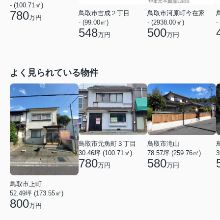
- (100.71㎡)
780
鳥取市吉成２丁目
鳥取市河原町今在家
万円
- (99.00㎡)
- (2938.00㎡)
-
548
500
万円
万円
よく見られている物件
鳥取市元魚町３丁目
鳥取市滝山
30.46坪 (100.71㎡)
78.57坪 (259.76㎡)
3
780
580
万円
万円
鳥取市上町
52.49坪 (173.55㎡)
800
万円