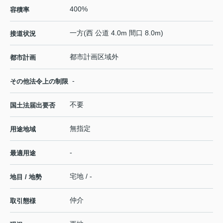
400%
容積率
一方(西 公道 4.0m 間口 8.0m)
接道状況
都市計画区域外
都市計画
-
その他法令上の制限
不要
国土法届出要否
無指定
用途地域
-
最適用途
宅地 / -
地目 / 地勢
仲介
取引態様