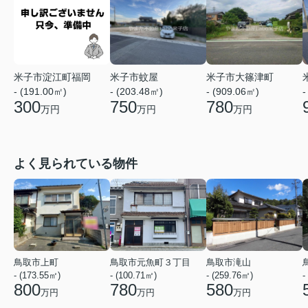
米子市大篠津町
米子市淀江町福岡
米子市蚊屋
- (909.06㎡)
- (191.00㎡)
- (203.48㎡)
-
780
300
750
万円
万円
万円
よく見られている物件
鳥取市上町
鳥取市元魚町３丁目
鳥取市滝山
- (173.55㎡)
- (100.71㎡)
- (259.76㎡)
-
800
780
580
万円
万円
万円