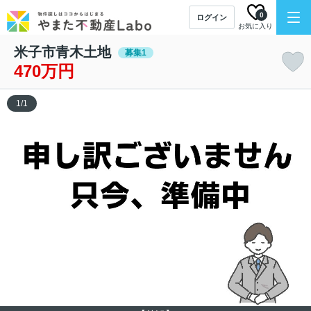
0
ログイン
お気に入り
米子市青木土地
募集1
470万円
1
/
1