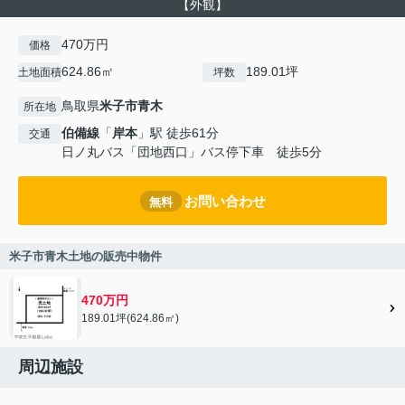
【外観】
470万円
価格
624.86㎡
189.01坪
土地面積
坪数
鳥取県
米子市
青木
所在地
伯備線
「
岸本
」駅 徒歩61分
交通
日ノ丸バス「団地西口」バス停下車 徒歩5分
お問い合わせ
無料
米子市青木土地の販売中物件
470万円
189.01坪(624.86㎡)
周辺施設