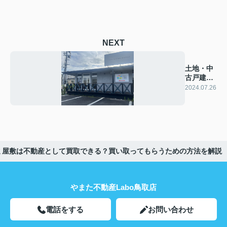
NEXT
土地・中
古戸建て
探し相談
2024.07.26
会
ミ屋敷は不動産として買取できる？買い取ってもらうための方法を解説
やまた不動産Labo鳥取店
電話をする
お問い合わせ