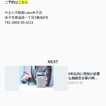
ご予約は
こちら
やまた不動産Labo米子店
米子市東福原一丁目3番地9号
TEL:0859-30-4213
NEXT
3年以内に売却が必要
な相続空き家の特例
とは？取得費加算と
2024.07.30
注意点を解説