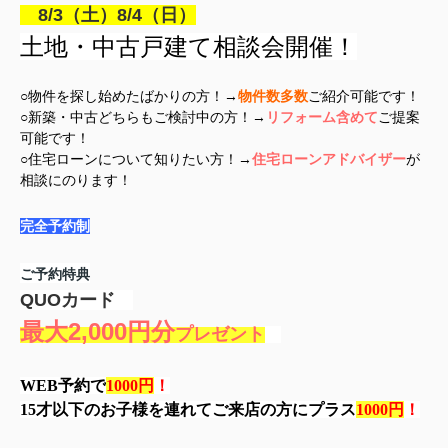
8/3（土）8/4（日）
土地・中古戸建て相談会開催！
○物件を探し始めたばかりの方！→
物件数多数
ご紹介可能です！
○新築・中古どちらもご検討中の方！→
リフォーム含めて
ご提案
可能です！
○住宅ローンについて知りたい方！→
住宅ローンアドバイザー
が
相談にのります！
完全予約制
ご予約特典
QUOカード
最大2,000
円分
プレゼント
WEB予約で
1000円
！
15才以下のお子様を連れてご来店の方にプラス
1000円
！