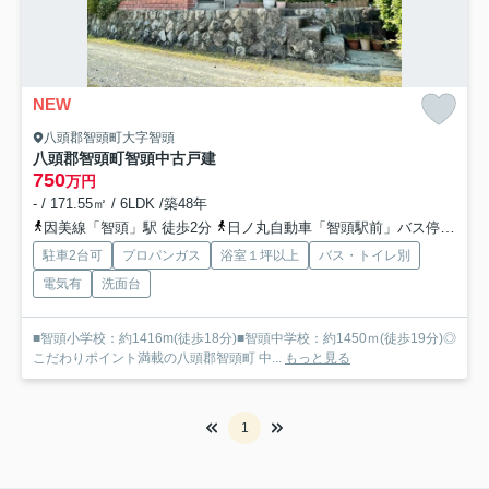
NEW
八頭郡智頭町大字智頭
八頭郡智頭町智頭中古戸建
750
万円
- / 171.55㎡ / 6LDK /築48年
因美線「智頭」駅 徒歩2分
日ノ丸自動車「智頭駅前」バス停下車 徒歩2分
駐車2台可
プロパンガス
浴室１坪以上
バス・トイレ別
電気有
洗面台
■智頭小学校：約1416m(徒歩18分)■智頭中学校：約1450ｍ(徒歩19分)◎
こだわりポイント満載の八頭郡智頭町 中...
もっと見る
1