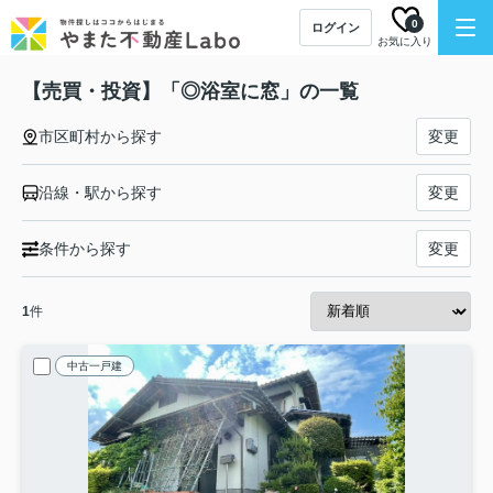
0
ログイン
お気に入り
【売買・投資】「◎浴室に窓」の一覧
市区町村から探す
変更
沿線・駅から探す
変更
条件から探す
変更
1
件
中古一戸建