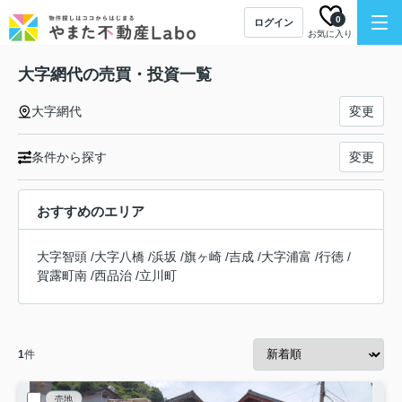
0
ログイン
お気に入り
大字網代の売買・投資一覧
大字網代
変更
条件から探す
変更
おすすめのエリア
大字智頭
/
大字八橋
/
浜坂
/
旗ヶ崎
/
吉成
/
大字浦富
/
行徳
/
賀露町南
/
西品治
/
立川町
1
件
売地