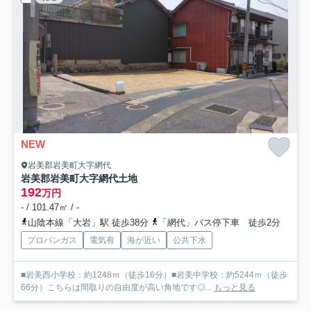
NEW
岩美郡岩美町大字網代
岩美郡岩美町大字網代土地
192
万円
- / 101.47㎡ / -
山陰本線「大岩」駅 徒歩38分
「網代」バス停下車 徒歩2分
プロパンガス
電気有
海が近い
公共下水
■岩美西小学校：約1248ｍ（徒歩16分）■岩美中学校：約5244ｍ（徒歩
66分）こちらは間取りの自由度が高い角地です◎...
もっと見る