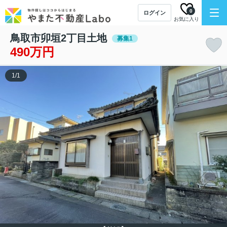
0
ログイン
お気に入り
鳥取市卯垣2丁目土地
募集1
490万円
1
/
1