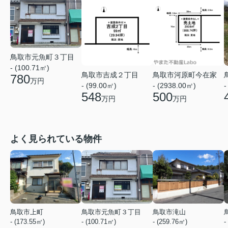
鳥取市元魚町３丁目
- (100.71㎡)
鳥取市吉成２丁目
鳥取市河原町今在家
780
万円
- (99.00㎡)
- (2938.00㎡)
-
548
500
万円
万円
よく見られている物件
鳥取市上町
鳥取市元魚町３丁目
鳥取市滝山
- (173.55㎡)
- (100.71㎡)
- (259.76㎡)
-