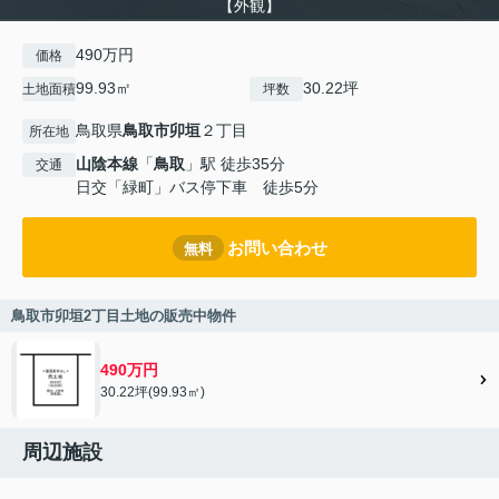
【外観】
490万円
価格
99.93㎡
30.22坪
土地面積
坪数
鳥取県
鳥取市
卯垣
２丁目
所在地
山陰本線
「
鳥取
」駅 徒歩35分
交通
日交「緑町」バス停下車 徒歩5分
お問い合わせ
無料
鳥取市卯垣2丁目土地の販売中物件
490万円
30.22坪(99.93㎡)
周辺施設