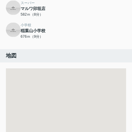
スーパー
マルワ卯垣店
582ｍ（8分）
小学校
稲葉山小学校
676ｍ（9分）
地図