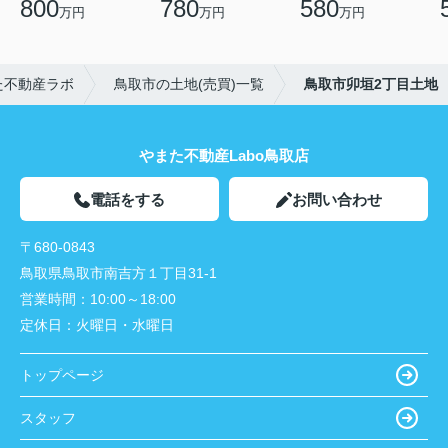
800
780
580
万円
万円
万円
た不動産ラボ
鳥取市の土地(売買)一覧
鳥取市卯垣2丁目土地
やまた不動産Labo鳥取店
電話をする
お問い合わせ
〒680-0843
鳥取県鳥取市南吉方１丁目31-1
営業時間：
10:00～18:00
定休日：
火曜日・水曜日
トップページ
スタッフ