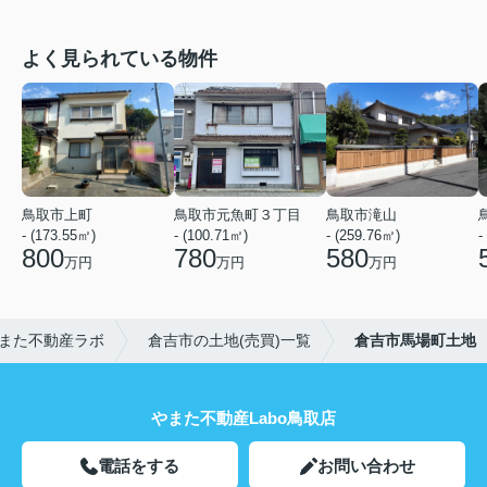
よく見られている物件
鳥取市上町
鳥取市元魚町３丁目
鳥取市滝山
- (173.55㎡)
- (100.71㎡)
- (259.76㎡)
-
800
780
580
万円
万円
万円
また不動産ラボ
倉吉市の土地(売買)一覧
倉吉市馬場町土地
やまた不動産Labo鳥取店
電話をする
お問い合わせ