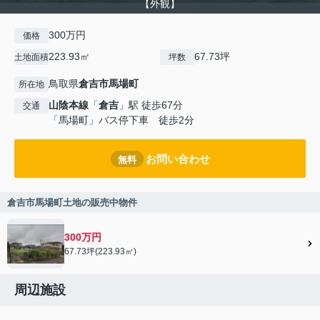
【外観】
300万円
価格
223.93㎡
67.73坪
土地面積
坪数
鳥取県
倉吉市
馬場町
所在地
山陰本線
「
倉吉
」駅 徒歩67分
交通
「馬場町」バス停下車 徒歩2分
お問い合わせ
無料
倉吉市馬場町土地の販売中物件
300万円
67.73坪(223.93㎡)
周辺施設