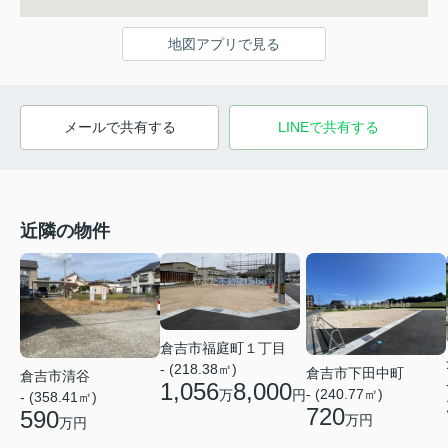
地図アプリで見る
メールで共有する
LINEで共有する
近隣の物件
倉吉市福庭町１丁目
- (218.38㎡)
倉吉市下田中町
倉吉市清谷
1,056
8,000
- (240.77㎡)
万
円
- (358.41㎡)
720
590
万円
万円