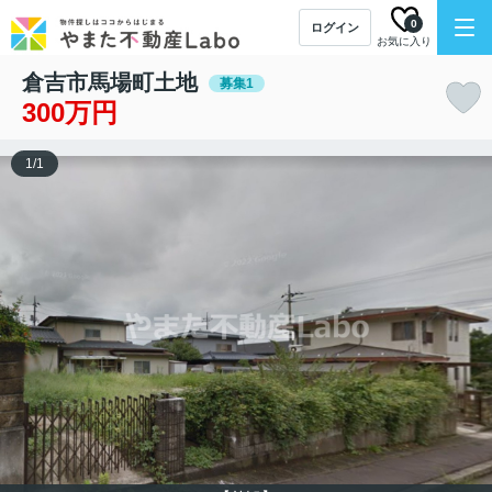
0
ログイン
お気に入り
倉吉市馬場町土地
募集1
300万円
1
/
1