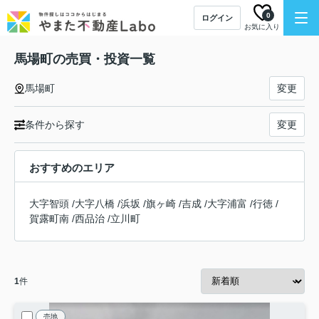
0
ログイン
お気に入り
馬場町の売買・投資一覧
馬場町
変更
条件から探す
変更
おすすめのエリア
大字智頭
/
大字八橋
/
浜坂
/
旗ヶ崎
/
吉成
/
大字浦富
/
行徳
/
賀露町南
/
西品治
/
立川町
1
件
売地