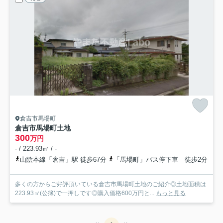
倉吉市馬場町
倉吉市馬場町土地
300
万円
- / 223.93㎡ / -
山陰本線「倉吉」駅 徒歩67分
「馬場町」バス停下車 徒歩2分
多くの方からご好評頂いている倉吉市馬場町土地のご紹介◎土地面積は
223.93㎡(公簿)で一押しです◎購入価格600万円と...
もっと見る