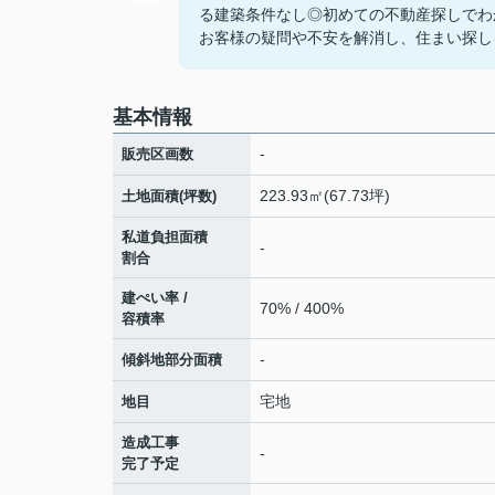
る建築条件なし◎初めての不動産探しでわ
お客様の疑問や不安を解消し、住まい探しを
基本情報
-
販売区画数
223.93㎡(67.73坪)
土地面積(坪数)
私道負担面積
-
割合
建ぺい率 /
70% / 400%
容積率
-
傾斜地部分面積
宅地
地目
造成工事
-
完了予定