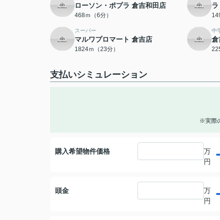
ローソン・ポプラ 倉吉和田店
ラ
468ｍ（6分）
1
スーパー
中
マルワプロマート 倉吉店
倉
1824ｍ（23分）
2
支払いシミュレーション
※実際
購入希望物件価格
万
円
頭金
万
円