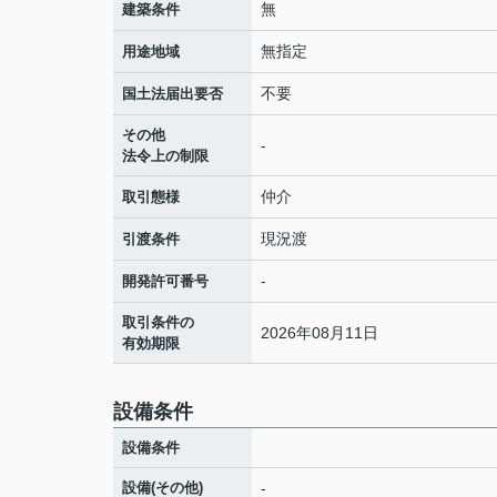
無
建築条件
無指定
用途地域
不要
国土法届出要否
その他
-
法令上の制限
仲介
取引態様
現況渡
引渡条件
-
開発許可番号
取引条件の
2026年08月11日
有効期限
設備条件
設備条件
設備(その他)
-