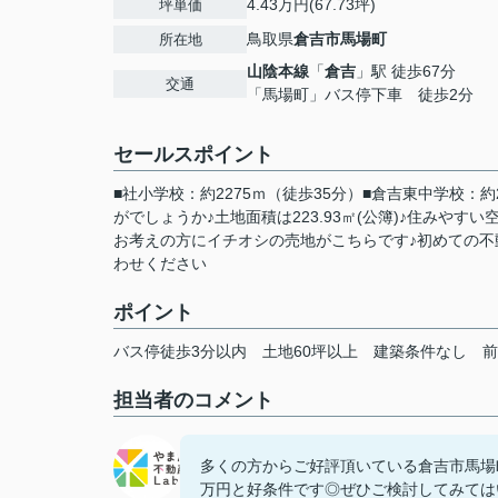
4.43万円(67.73坪)
坪単価
鳥取県
倉吉市
馬場町
所在地
山陰本線
「
倉吉
」駅 徒歩67分
交通
「馬場町」バス停下車 徒歩2分
セールスポイント
■社小学校：約2275ｍ（徒歩35分）■倉吉東中学校：
がでしょうか♪土地面積は223.93㎡(公簿)♪住みや
お考えの方にイチオシの売地がこちらです♪初めての不
わせください
ポイント
バス停徒歩3分以内
土地60坪以上
建築条件なし
前
担当者のコメント
多くの方からご好評頂いている倉吉市馬場町土
万円と好条件です◎ぜひご検討してみては