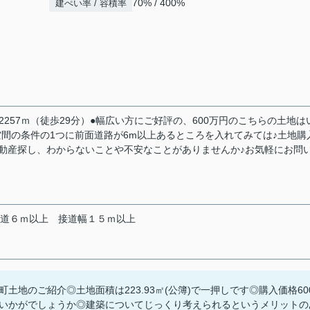
70% / 400%
建ぺい率 / 容積率
約2257ｍ（徒歩29分）●幅広い方にご好評の、600万円のこちらの土地は
すい空間の条件の1つに前面道路が6m以上あるところを入れてみては♪土地購
動産探し、わからないことや不安なことがありませんか♪お気軽にお問
道６ｍ以上
接道幅１５ｍ以上
地のご紹介◎土地面積は223.93㎡(公簿)で一押しです◎購入価格60
いかがでしょうか◎建築についてじっくり考えられるというメリットの