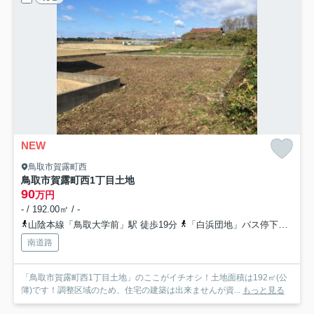
NEW
鳥取市賀露町西
鳥取市賀露町西1丁目土地
90
万円
- / 192.00㎡ / -
山陰本線「鳥取大学前」駅 徒歩19分
「白浜団地」バス停下車 徒歩3分
南道路
「鳥取市賀露町西1丁目土地」のここがイチオシ！土地面積は192㎡(公
簿)です！調整区域のため、住宅の建築は出来ませんが資...
もっと見る