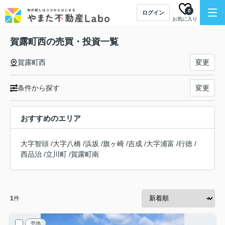
0
ログイン
お気に入り
賀露町西の売買・投資一覧
賀露町西
変更
条件から探す
変更
おすすめのエリア
大字智頭
/
大字八橋
/
浜坂
/
旗ヶ崎
/
吉成
/
大字浦富
/
行徳
/
西品治
/
立川町
/
賀露町南
1
件
売地