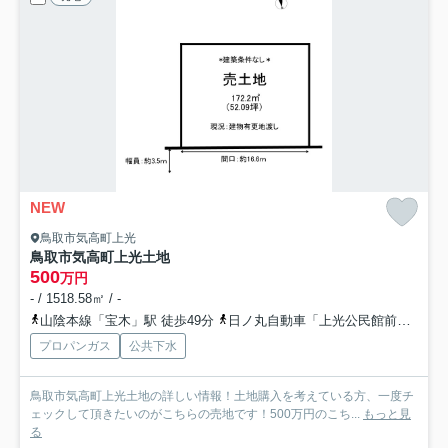
NEW
鳥取市気高町上光
鳥取市気高町上光土地
500
万円
- / 1518.58㎡ / -
山陰本線「宝木」駅 徒歩49分
日ノ丸自動車「上光公民館前」バス停下車 徒歩2分
プロパンガス
公共下水
鳥取市気高町上光土地の詳しい情報！土地購入を考えている方、一度チ
ェックして頂きたいのがこちらの売地です！500万円のこち...
もっと見
る