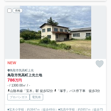
売地
NEW
鳥取市気高町上光
鳥取市気高町上光土地
786
万円
- / 1300.00㎡ / -
山陰本線「宝木」駅 徒歩52分
「塚手」バス停下車 徒歩3分
プロパンガス
電気有
■宝木小学校：約3847ｍ（徒歩49分）■気高中学校：約5957ｍ（徒歩75