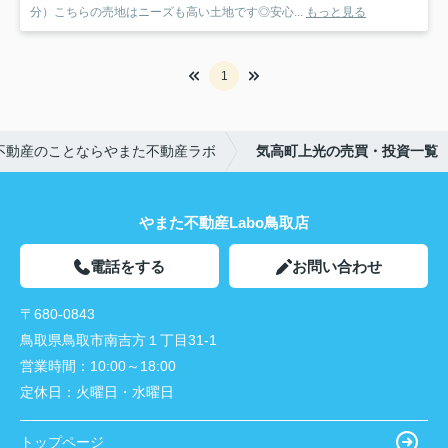
分）こちらの売地はニーズも高い土地です◎安心...
もっと見る
1
不動産のことならやまた不動産ラボ
気高町上光の売買・投資一覧
やまた不動産Labo鳥取店
電話をする
お問い合わせ
〒680-0843
鳥取県鳥取市南吉方１丁目31-1
営業時間：
10:00～18:00
定休日：
火曜日・水曜日
トップページ