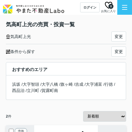
0
ログイン
お気に入り
気高町上光の売買・投資一覧
気高町上光
変更
条件から探す
変更
おすすめのエリア
浜坂
/
大字智頭
/
大字八橋
/
旗ヶ崎
/
吉成
/
大字浦富
/
行徳
/
西品治
/
立川町
/
賀露町南
2
件
売地