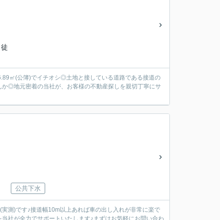
 徒
216.89㎡(公簿)でイチオシ◎土地と接している道路である接道の
んか◎地元密着の当社が、お客様の不動産探しを親切丁寧にサ
公共下水
(実測)です♪接道幅10m以上あれば車の出し入れが非常に楽で
を当社が全力でサポートいたします♪まずはお気軽にお問い合わ