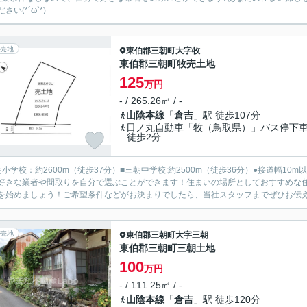
さい(*´ω`*)
売地
東伯郡三朝町
大字牧
東伯郡三朝町牧売土地
125
万円
- / 265.26㎡ / -
山陰本線
「
倉吉
」駅 徒歩107分
日ノ丸自動車「牧（鳥取県）」バス停
徒歩2分
朝小学校：約2600m（徒歩37分）■三朝中学校:約2500m（徒歩36分）●接道幅
好きな業者や間取りを自分で選ぶことができます！住まいの場所としておすすめな
を始めましょう！ご希望条件などがお決まりでしたら、当社スタッフまでぜひお伝
売地
東伯郡三朝町
大字三朝
東伯郡三朝町三朝土地
100
万円
- / 111.25㎡ / -
山陰本線
「
倉吉
」駅 徒歩120分