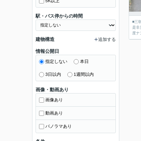
5K以上
駅・バス停からの時間
■三
是非
度ナ
建物構造
追加する
情報公開日
指定しない
本日
3日以内
1週間以内
画像・動画あり
画像あり
動画あり
パノラマあり