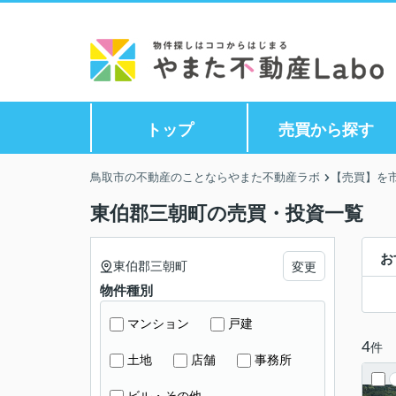
トップ
売買から探す
鳥取市の不動産のことならやまた不動産ラボ
【売買】を
東伯郡三朝町の売買・投資一覧
お
東伯郡三朝町
変更
物件種別
マンション
戸建
4
件
土地
店舗
事務所