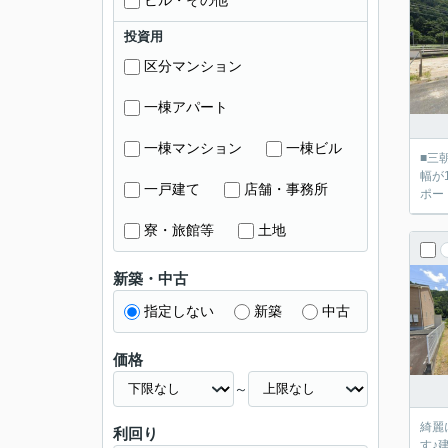
ビル・その他
投資用
区分マンション
一棟アパート
一棟マンション
一棟ビル
■三
幅が
一戸建て
店舗・事務所
ポー
寮・旅館等
土地
新築・中古
指定しない
新築
中古
価格
～
綺麗
利回り
す♪