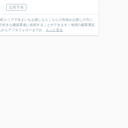
公共下水
郡三朝町エリアで住まいをお探しならこちら◎売地をお探しの方に
ので好きな建築業者に依頼することができます！地域の顧客満足
らアフタフォローまでお...
もっと見る