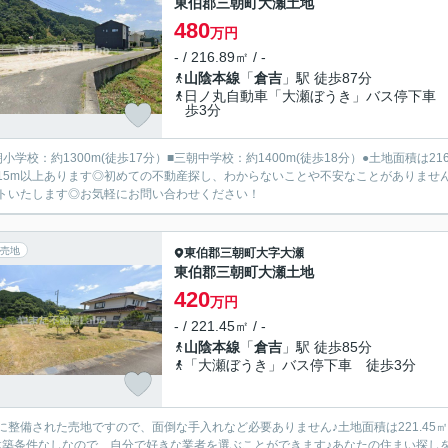
東伯郡三朝町大瀬土地
480
万円
- / 216.89㎡ / -
山陰本線
「
倉吉
」駅 徒歩87分
日ノ丸自動車「大瀬ぼうき」バス停下車
歩3分
朝小学校：約1300m(徒歩17分）■三朝中学校：約1400m(徒歩18分）●土地面積は
15m以上あります◎初めての不動産探し、わからないことや不安なことがありませ
トいたします◎お気軽にお問い合わせください！
売地
東伯郡三朝町
大字大瀬
東伯郡三朝町大瀬土地
420
万円
- / 221.45㎡ / -
山陰本線
「
倉吉
」駅 徒歩85分
「大瀬ぼうき」バス停下車 徒歩3分
に整備された売地ですので、面倒な手入れなど必要ありません♪土地面積は221.45㎡
建築条件なしなので、自分で好きな業者を選ぶことができます♪あなたの住まい探し