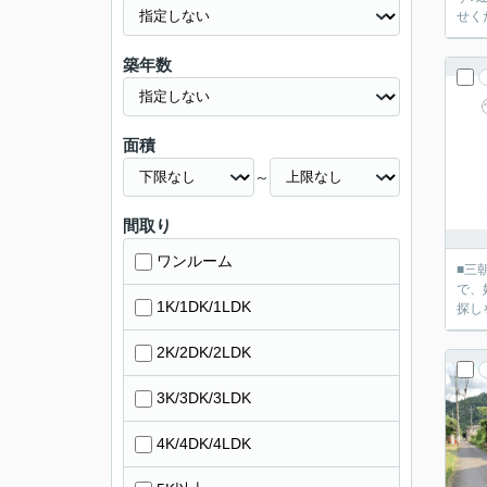
せくだ
築年数
面積
～
間取り
ワンルーム
■三
で、
1K/1DK/1LDK
探し
2K/2DK/2LDK
3K/3DK/3LDK
4K/4DK/4LDK