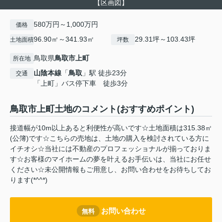
【区画図】
580万円～1,000万円
価格
96.90㎡～341.93㎡
29.31坪～103.43坪
土地面積
坪数
鳥取県
鳥取市
上町
所在地
山陰本線
「
鳥取
」駅 徒歩23分
交通
「上町」バス停下車 徒歩3分
鳥取市上町土地のコメント(おすすめポイント)
接道幅が10m以上あると利便性が高いです☆土地面積は315.38㎡
(公簿)です☆こちらの売地は、土地の購入を検討されている方に
イチオシ☆当社には不動産のプロフェッショナルが揃っておりま
す☆お客様のマイホームの夢を叶えるお手伝いは、当社にお任せ
ください☆未公開情報もご用意し、お問い合わせをお待ちしてお
ります(*^^*)
お問い合わせ
無料