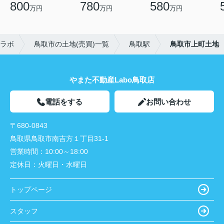
800
780
580
万円
万円
万円
ラボ
鳥取市の土地(売買)一覧
鳥取駅
鳥取市上町土地
やまた不動産Labo鳥取店
電話をする
お問い合わせ
〒680-0843
鳥取県鳥取市南吉方１丁目31-1
営業時間：
10:00～18:00
定休日：
火曜日・水曜日
トップページ
スタッフ