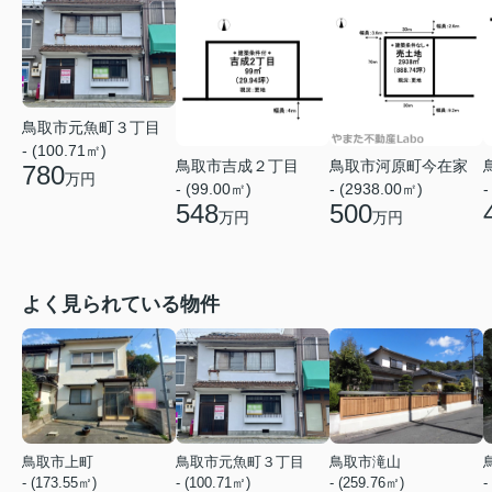
鳥取市元魚町３丁目
- (100.71㎡)
鳥取市吉成２丁目
鳥取市河原町今在家
780
万円
- (99.00㎡)
- (2938.00㎡)
-
548
500
万円
万円
よく見られている物件
鳥取市上町
鳥取市元魚町３丁目
鳥取市滝山
- (173.55㎡)
- (100.71㎡)
- (259.76㎡)
-