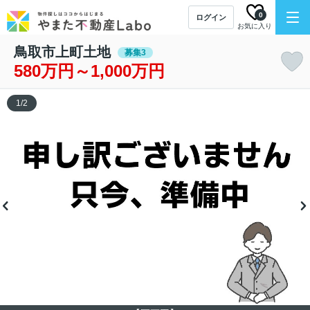
0
ログイン
お気に入り
鳥取市上町土地
募集3
580万円～1,000万円
1
/
2