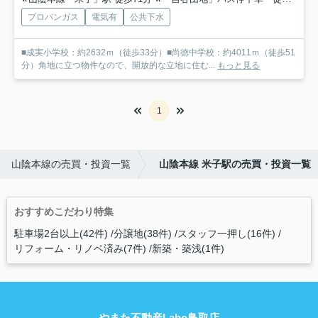
プロパンガス
電気有
公共下水
■成実小学校：約2632ｍ（徒歩33分）■尚徳中学校：約4011ｍ（徒歩51
分）角地に立つ物件なので、開放的な立地に住む...
もっと見る
1
山陰本線の売買・投資一覧
山陰本線 米子駅の売買・投資一覧
おすすめこだわり特集
駐車場2台以上(42件)
分譲地(38件)
スタッフ一押し(16件)
リフォーム・リノベ済み(7件)
新築・築浅(1件)
やまた不動産Labo鳥取店