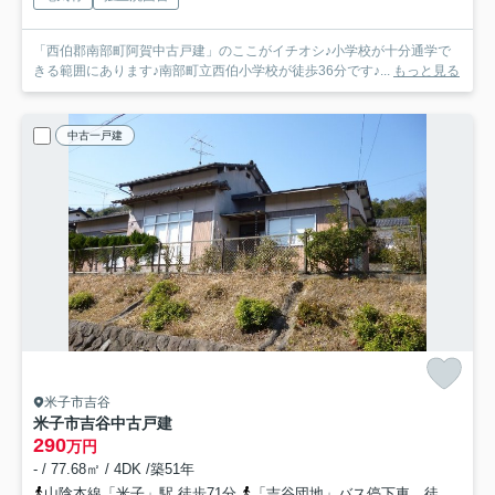
「西伯郡南部町阿賀中古戸建」のここがイチオシ♪小学校が十分通学で
きる範囲にあります♪南部町立西伯小学校が徒歩36分です♪...
もっと見る
中古一戸建
米子市吉谷
米子市吉谷中古戸建
290
万円
- / 77.68㎡ / 4DK /築51年
山陰本線「米子」駅 徒歩71分
「吉谷団地」バス停下車 徒歩2分