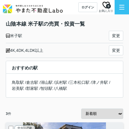
0
ログイン
お気に入り
山陰本線 米子駅の売買・投資一覧
米子駅
変更
4K,4DK,4LDK以上
変更
おすすめの駅
鳥取駅
/
倉吉駅
/
湖山駅
/
浜村駅
/
三本松口駅
/
津ノ井駅
/
岩美駅
/
郡家駅
/
智頭駅
/
八橋駅
3
件
中古一戸建