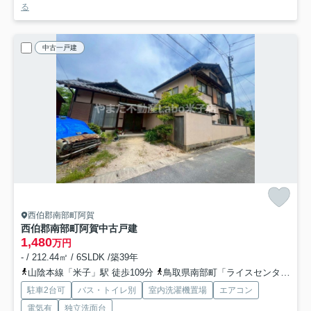
る
中古一戸建
西伯郡南部町阿賀
西伯郡南部町阿賀中古戸建
1,480
万円
- / 212.44㎡ / 6SLDK /築39年
山陰本線「米子」駅 徒歩109分
鳥取県南部町「ライスセンター前（鳥取県）」バス停下車 徒歩2分
駐車2台可
バス・トイレ別
室内洗濯機置場
エアコン
電気有
独立洗面台