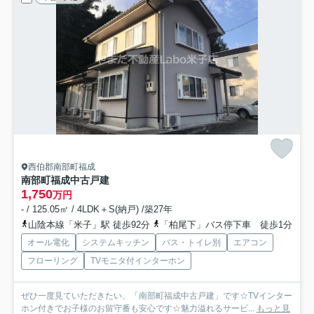
西伯郡南部町福成
南部町福成中古戸建
1,750
万円
- / 125.05㎡ / 4LDK＋S(納戸) /築27年
山陰本線「米子」駅 徒歩92分
「柏尾下」バス停下車 徒歩1分
オール電化
システムキッチン
バス・トイレ別
エアコン
フローリング
TVモニタ付インターホン
ぜひ一度見ていただきたい、「南部町福成中古戸建」です☆TVインター
ホン付きでお子様のお留守番も安心です☆魅力溢れるサービ...
もっと見