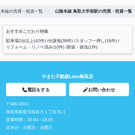
陰本線の売買・投資一覧
山陰本線 鳥取大学前駅の売買・投資一覧
おすすめこだわり特集
駐車場2台以上(42件)
分譲地(38件)
スタッフ一押し(16件)
リフォーム・リノベ済み(10件)
新築・築浅(1件)
やまた不動産Labo鳥取店
電話をする
お問い合わせ
〒680-0843
鳥取県鳥取市南吉方１丁目31-1
営業時間：
10:00～18:00
定休日：
火曜日・水曜日