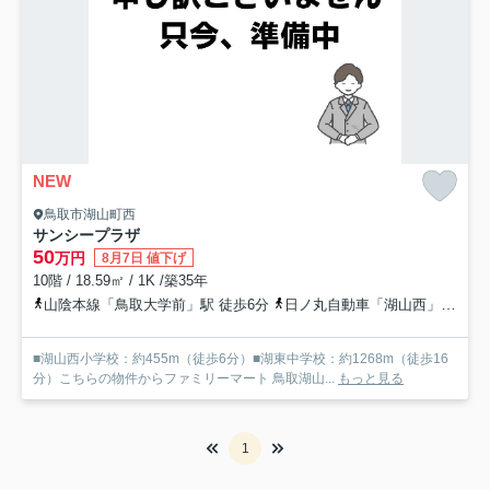
NEW
鳥取市湖山町西
サンシープラザ
50
万円
8月7日 値下げ
10階 / 18.59㎡ / 1K /築35年
山陰本線「鳥取大学前」駅 徒歩6分
日ノ丸自動車「湖山西」バス停下車 徒歩1分
■湖山西小学校：約455m（徒歩6分）■湖東中学校：約1268m（徒歩16
分）こちらの物件からファミリーマート 鳥取湖山...
もっと見る
1